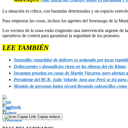
La situación es crítica, con barandas deterioradas y un espacio estrech
Para empeorar las cosas, incluso los agentes del Serenazgo de la Munic
Los vecinos de la zona están exigiendo una intervención urgente de las 
operativos de control para garantizar la seguridad de los peatones.
LEE TAMBIÉN
Surquillo: repartidor de delivery es golpeado por tocar repeti
Delincuentes y drogadictos viven en las riberas del río Rímac
Incautan pruebas en casas de Martín Vizcarra, pero alertan 
Presidente del BCR, Julio Velarde, jura que Perú se irá par
Montón de personas baten récord llevando calzoncillos como 
Copiar enlace