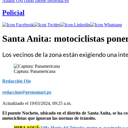
Añadir
Ojo
como fuente preferida en
Policial
Santa Anita: motociclistas ponen
Los vecinos de la zona están exigiendo una int
Captura: Panamericana
Redacción Ojo
redaccion@prensmart.pe
Actualizado el 19/03/2024, 09:25 a.m.
El puente Nocheto, ubicado en el distrito de Santa Anita, se ha c
motociclistas que ignoran las normas de tránsito.
MIRA AQUÍ:
Villa María del Triunfo: mujer es asesinada y