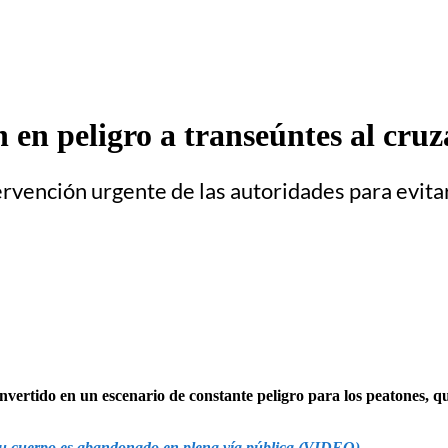
 en peligro a transeúntes al cru
ervención urgente de las autoridades para evita
onvertido en un escenario de constante peligro para los peatones, q
 su cuerpo es abandonado en plena vía pública (VIDEO)