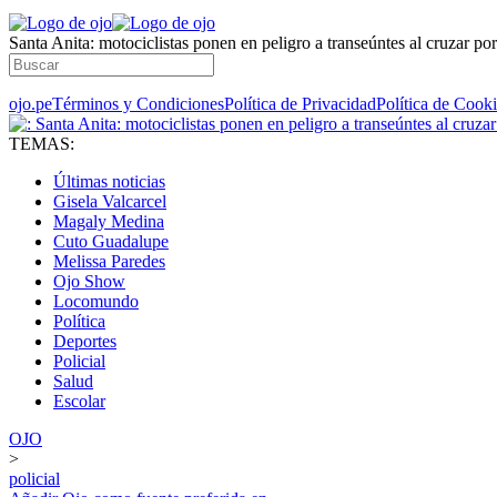
Santa Anita: motociclistas ponen en peligro a transeúntes al cruzar po
ojo.pe
Términos y Condiciones
Política de Privacidad
Política de Cook
TEMAS:
Últimas noticias
Gisela Valcarcel
Magaly Medina
Cuto Guadalupe
Melissa Paredes
Ojo Show
Locomundo
Política
Deportes
Policial
Salud
Escolar
OJO
>
policial