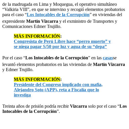
de la madrugada en Lima y Moquegua, el operativo simultáneo
“Valkiria VIII”, en que se intervino y recogió elementos probatorios
para el caso “
Los Intocables de la Corrupción
” en viviendas del
expresidente
Martín Vizcarra
y el exministro de Transportes y
Comunicaciones Edmer Trujillo.
MÁS INFORMACIÓN
:
Congresista de Perú Libre hace “perro muerto” y
se niega pagar S/50 por luz y agua de su “depa”
Por el caso “
Los Intocables de la Corrupción
” en las
casas
se
levantó elementos probatorios en las viviendas de
Martín Vizcarra
y Edmer Trujillo.
MÁS INFORMACIÓN
:
Presidente del Congreso implicado con mafia,
Alejandro Soto (APP), reta a Fiscalía que lo
investiga
Treinta años de prisión podría recibir
Vizcarra
solo por el caso “
Los
Intocables de la Corrupción
”.