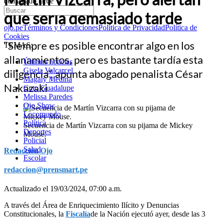
demasiado tarde
que sería demasiado tarde
ojo.pe
Términos y Condiciones
Política de Privacidad
Política de
Cookies
“Siempre es posible encontrar algo en los
TEMAS:
allanamientos, pero es bastante tardía esta
Últimas noticias
Gisela Valcarcel
diligencia”, apunta abogado penalista César
Magaly Medina
Nakazaki
Cuto Guadalupe
Melissa Paredes
Ojo Show
Locomundo
Política
Secuencia de Martín Vizcarra con su pijama de Mickey
Deportes
Mouse.
Policial
Salud
Redacción Ojo
Escolar
redaccion@prensmart.pe
Actualizado el 19/03/2024, 07:00 a.m.
A través del Área de Enriquecimiento Ilícito y Denuncias
Constitucionales, la
Fiscalía
de la Nación ejecutó ayer, desde las 3