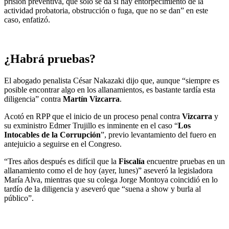
prisión preventiva, que solo se da si hay entorpecimiento de la
actividad probatoria, obstrucción o fuga, que no se dan” en este
caso, enfatizó.
¿Habrá pruebas?
El abogado penalista César Nakazaki dijo que, aunque “siempre es
posible encontrar algo en los allanamientos, es bastante tardía esta
diligencia” contra
Martín Vizcarra
.
Acotó en RPP que el inicio de un proceso penal contra
Vizcarra
y
su exministro Edmer Trujillo es inminente en el caso “
Los
Intocables de la Corrupción
”, previo levantamiento del fuero en
antejuicio a seguirse en el Congreso.
“Tres años después es difícil que la
Fiscalía
encuentre pruebas en un
allanamiento como el de hoy (ayer, lunes)” aseveró la legisladora
María Alva, mientras que su colega Jorge Montoya coincidió en lo
tardío de la diligencia y aseveró que “suena a show y burla al
público”.