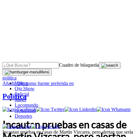
Cuadro de búsqueda
OJO
>
Menú
politica
Videos
Añadir
Ojo
como fuente preferida en
Ojo Show
Policial
Política
Mujer
Locomundo
Actualidad
Deportes
Incautan pruebas en casas de
Incautan pruebas en casas de Martín Vizcarra, pero alertan que sería
Martín Vizcarra, pero alertan