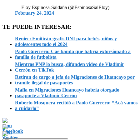
— Eloy Espinosa-Saldaña (@EspinosaSalEloy)
February 24, 2024
TE PUEDE INTERESAR:
Reniec: Emitirán gratis DNI para bebés, niños y
adolescentes todo el 2024
Paolo Guerrero: Cae banda que habría extorsionado a
familia de futbolista
Mientras PNP lo busca, difunden video de Vladimir
Cerrón en TikTok
Retiran de cargo a jefa de Migraciones de Huancayo por
trámite ilegal de pasaportes
Mafia en Migraciones Huancayo habría otorgado
pasaporte a Vladimir Cerrón
Roberto Mosquera recibió a Paolo Guerrero: “Acá vamos
a cuidarlo”