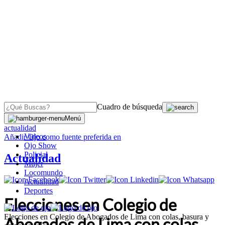
Cuadro de búsqueda
OJO
>
Menú
actualidad
Videos
Añadir
Ojo
como fuente preferida en
Ojo Show
Policial
Actualidad
Mujer
Locomundo
Actualidad
Deportes
Elecciones en Colegio de
Elecciones en Colegio de Abogados de Lima con colas, basura y
Abogados de Lima con colas,