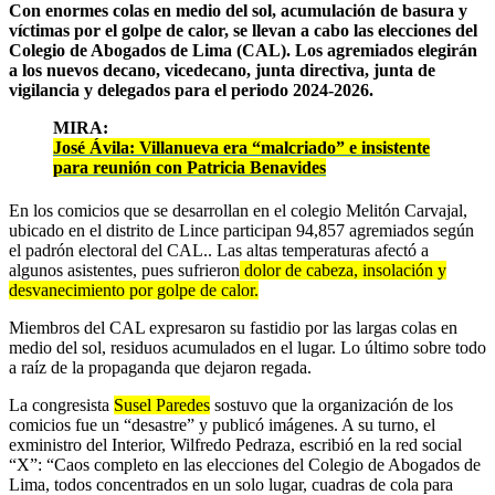
Con enormes colas en medio del sol, acumulación de basura y
víctimas por el golpe de calor, se llevan a cabo las elecciones del
Colegio de Abogados de Lima (CAL). Los agremiados elegirán
a los nuevos decano, vicedecano, junta directiva, junta de
vigilancia y delegados para el periodo 2024-2026.
MIRA:
José Ávila: Villanueva era “malcriado” e insistente
para reunión con Patricia Benavides
En los comicios que se desarrollan en el colegio Melitón Carvajal,
ubicado en el distrito de Lince participan 94,857 agremiados según
el padrón electoral del CAL.. Las altas temperaturas afectó a
algunos asistentes, pues sufrieron
dolor de cabeza, insolación y
desvanecimiento por golpe de calor.
Miembros del CAL expresaron su fastidio por las largas colas en
medio del sol, residuos acumulados en el lugar. Lo último sobre todo
a raíz de la propaganda que dejaron regada.
La congresista
Susel Paredes
sostuvo que la organización de los
comicios fue un “desastre” y publicó imágenes. A su turno, el
exministro del Interior, Wilfredo Pedraza, escribió en la red social
“X”: “Caos completo en las elecciones del Colegio de Abogados de
Lima, todos concentrados en un solo lugar, cuadras de cola para