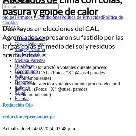
golpe de calor
basura y golpe de calor
ojo.pe
Términos y Condiciones
Política de Privacidad
Política de
Cookies
Desmayos en elecciones del CAL.
TEMAS:
Agremiados expresaron su fastidio por las
Últimas noticias
Gisela Valcarcel
largas colas en medio del sol y residuos
Magaly Medina
acumulados
Cuto Guadalupe
Melissa Paredes
Ojo Show
Locomundo
Política
Deportes
Ola de calor afectó a votantes durante proceso electoral
Policial
del CAL. (Fotos: "X" @susel paredes
Salud
@noktambuleante)
Escolar
Redacción Ojo
redaccion@prensmart.pe
Actualizado el 24/02/2024, 03:48 p.m.