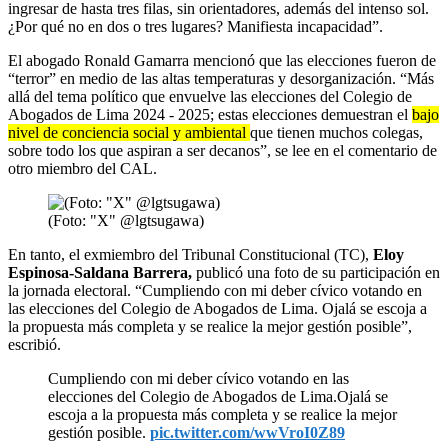
ingresar de hasta tres filas, sin orientadores, además del intenso sol.
¿Por qué no en dos o tres lugares? Manifiesta incapacidad”.
El abogado Ronald Gamarra mencionó que las elecciones fueron de
“terror” en medio de las altas temperaturas y desorganización. “Más
allá del tema político que envuelve las elecciones del Colegio de
Abogados de Lima 2024 - 2025; estas elecciones demuestran el
bajo
nivel de conciencia social y ambiental
que tienen muchos colegas,
sobre todo los que aspiran a ser decanos”, se lee en el comentario de
otro miembro del CAL.
(Foto: "X" @lgtsugawa)
En tanto, el exmiembro del Tribunal Constitucional (TC),
Eloy
Espinosa-Saldana Barrera,
publicó una foto de su participación en
la jornada electoral. “Cumpliendo con mi deber cívico votando en
las elecciones del Colegio de Abogados de Lima. Ojalá se escoja a
la propuesta más completa y se realice la mejor gestión posible”,
escribió.
Cumpliendo con mi deber cívico votando en las
elecciones del Colegio de Abogados de Lima.Ojalá se
escoja a la propuesta más completa y se realice la mejor
gestión posible.
pic.twitter.com/wwVroI0Z89