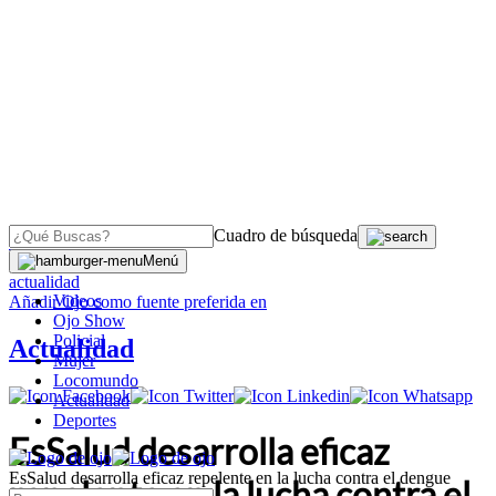
Cuadro de búsqueda
OJO
>
Menú
actualidad
Videos
Añadir
Ojo
como fuente preferida en
Ojo Show
Policial
Actualidad
Mujer
Locomundo
Actualidad
Deportes
EsSalud desarrolla eficaz
EsSalud desarrolla eficaz repelente en la lucha contra el dengue
repelente en la lucha contra el