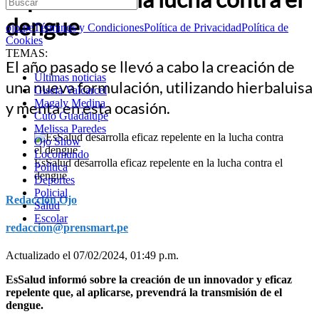
dengue
ojo.pe
Términos y Condiciones
Política de Privacidad
Política de
Cookies
TEMAS:
El año pasado se llevó a cabo la creación de
Últimas noticias
una nueva formulación, utilizando hierbaluisa
Gisela Valcarcel
Magaly Medina
y menta en esta ocasión.
Cuto Guadalupe
Melissa Paredes
Ojo Show
Locomundo
EsSalud desarrolla eficaz repelente en la lucha contra el
Política
dengue
Deportes
Policial
Redacción Ojo
Salud
Escolar
redaccion@prensmart.pe
Actualizado el 07/02/2024, 01:49 p.m.
EsSalud informó sobre la creación de un innovador y eficaz
repelente que, al aplicarse, prevendrá la transmisión de el
dengue.