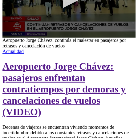
0
Aeropuerto Jorge Chávez: continúa el malestar en pasajeros por
seconds
retrasos y cancelación de vuelos
of
Actualidad
6
minutes,
Aeropuerto Jorge Chávez:
9
seconds
pasajeros enfrentan
contratiempos por demoras y
cancelaciones de vuelos
(VIDEO)
Decenas de viajeros se encuentran viviendo momentos de
incertidumbre debido a los constantes retrasos y cancelaciones de