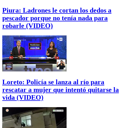
Piura: Ladrones le cortan los dedos a
pescador porque no tenía nada para
robarle (VIDEO)
Loreto: Policía se lanza al río para
rescatar a mujer que intentó quitarse la
vida (VIDEO)