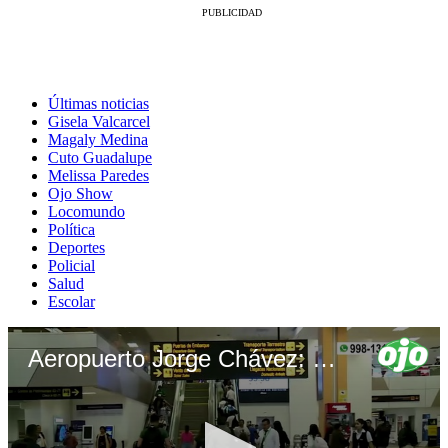
Últimas noticias
Gisela Valcarcel
Magaly Medina
Cuto Guadalupe
Melissa Paredes
Ojo Show
Locomundo
Política
Deportes
Policial
Salud
Escolar
Aeropuerto Jorge Chávez: continúa el malestar en pasajeros por retrasos y cancelación de vuelos