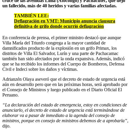
cruce de las avenidas Lima (Atocongo) y Pachacútec, que dejó
un fallecido, más de 40 heridos y varias familias afectadas.
TAMBIÉN LEE:
Deflagración en VMT: Municipio anuncia clausura
definitiva de grifo donde ocurrió deflagración
En conferencia de prensa, el primer ministro destacó que aunque
Villa María del Triunfo congrega a la mayor cantidad de
damnificados producto de la explosión en un grifo Primax, los
distritos de Villa El Salvador, Lurín y una parte de Pachacamac
también han sido afectados por la onda expansiva. Además, indicó
que se ha recibido los informes del Cuerpo de Bomberos, Defensa
Civil e Indeci sobre los daños y víctimas.
Adrianzén Olaya aseveró que el decreto de estado de urgencia está
aún en desarrollo pero que en las próximas horas, será aprobado por
el Consejo de Ministros y luego publicado en el Diario Oficial El
Peruano.
“La declaración del estado de emergencia, estoy en condiciones de
anunciarlo, el decreto de estado de urgencia está terminándose de
elaborar va a pasar de inmediato a la agenda del consejo de
ministros, porque en consejo de ministros debemos de a aprobarla”
,
dijo.