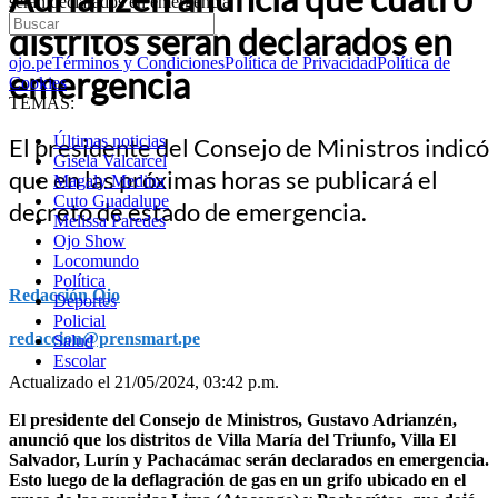
serán declarados en emergencia
distritos serán declarados en
ojo.pe
Términos y Condiciones
Política de Privacidad
Política de
emergencia
Cookies
TEMAS:
Últimas noticias
El presidente del Consejo de Ministros indicó
Gisela Valcarcel
que en las próximas horas se publicará el
Magaly Medina
Cuto Guadalupe
decreto de estado de emergencia.
Melissa Paredes
Ojo Show
Locomundo
Política
Redacción Ojo
Deportes
Policial
redaccion@prensmart.pe
Salud
Escolar
Actualizado el 21/05/2024, 03:42 p.m.
El presidente del Consejo de Ministros, Gustavo Adrianzén,
anunció que los distritos de Villa María del Triunfo, Villa El
Salvador, Lurín y Pachacámac serán declarados en emergencia.
Esto luego de la deflagración de gas en un grifo ubicado en el