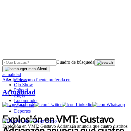
Cuadro de búsqueda
OJO
>
Menú
actualidad
Videos
Añadir
Ojo
como fuente preferida en
Ojo Show
Policial
Actualidad
Mujer
Locomundo
Actualidad
Deportes
Explosión en VMT: Gustavo
Explosión en VMT: Gustavo Adrianzén anuncia que cuatro distritos
Adrianzén anuncia que cuatro