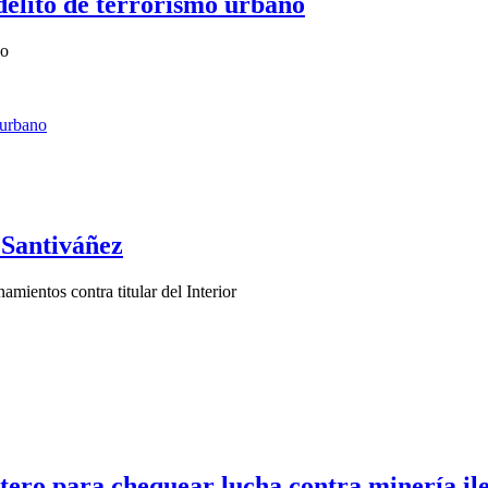
delito de terrorismo urbano
no
 Santiváñez
amientos contra titular del Interior
ero para chequear lucha contra minería il