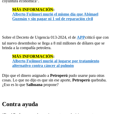
coyuntura económica”.
MÁS INFORMACIÓN
:
Alberto Fujimori murió el mismo día que Abimael
Guzmán y sin pagar ni 1 sol de reparación civil
Sobre el Decreto de Urgencia 013-2024, el de
APP
criticó que con
tal nuevo desembolso se llega a 8 mil millones de dólares que se
brinda a la compañía petrolera.
MÁS INFORMACIÓN
:
Alberto Fujimori murió al jugarse por tratamiento
alternativo contra cáncer al pulmón
Dijo que el dinero asignado a
Petroperú
pudo usarse para otras
cosas. Lo que no dijo es que sin ese aporte,
Petroperú
quebraba.
¿Eso es lo que
Salhuana
propone?
Contra ayuda