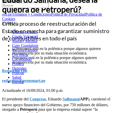
Petroperú?
quiebra de Petroperú?
ojo.pe
Términos y Condiciones
Política de Privacidad
Política de
Cookies
Critica proceso de reestructuración del
TEMAS:
Estado en marcha para garantizar suministro
Últimas noticias
Gisela Valcarcel
de combustibles en todo el país
Magaly Medina
Cuto Guadalupe
Melissa Paredes
Ojo Show
Petroperú está en la polémica porque algunos quieren
Locomundo
desaparecerla por su mala situación económica.
Política
Deportes
Redacción Ojo
Policial
Salud
redaccion@prensmart.pe
Escolar
Actualizado el 16/09/2024, 01:00 p.m.
El presidente del
Congreso
, Eduardo
Salhuana
(
APP
), cuestionó el
nuevo apoyo financiero del Gobierno, por 750 millones de dólares,
otorgado a
Petroperú
para que la empresa estatal supere “la