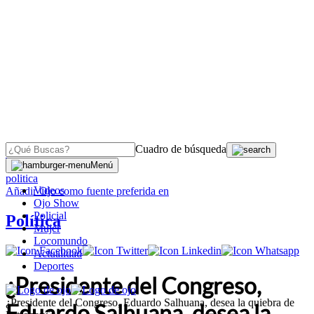
Cuadro de búsqueda
OJO
>
Menú
politica
Videos
Añadir
Ojo
como fuente preferida en
Ojo Show
Policial
Política
Mujer
Locomundo
Actualidad
Deportes
¿Presidente del Congreso,
¿Presidente del Congreso, Eduardo Salhuana, desea la quiebra de
Eduardo Salhuana, desea la