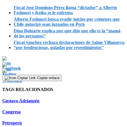
Fiscal José Domingo Pérez llama “dictador” a Alberto
Fujimori y Keiko se le enfrenta
Alberto Fujimori busca evadir juicios por crímenes que
Chile autorizó sean juzgados en Perú
Dina Boluarte explica por qué dijo que ella es la “mamá
de los peruanos”
Fiscal Sánchez rechaza declaraciones de Jaime Villanueva
“por tendenciosas, guiadas por resentimientos”
Copiar enlace
TAGS RELACIONADOS
Gustavo Adrianzén
Congreso
Petroperú