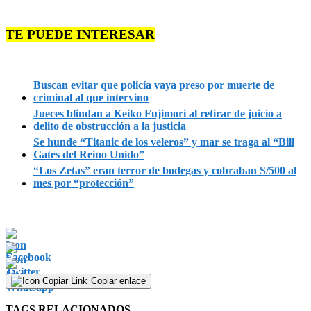
TE PUEDE INTERESAR
Buscan evitar que policía vaya preso por muerte de
criminal al que intervino
Jueces blindan a Keiko Fujimori al retirar de juicio a
delito de obstrucción a la justicia
Se hunde “Titanic de los veleros” y mar se traga al “Bill
Gates del Reino Unido”
“Los Zetas” eran terror de bodegas y cobraban S/500 al
mes por “protección”
Copiar enlace
TAGS RELACIONADOS