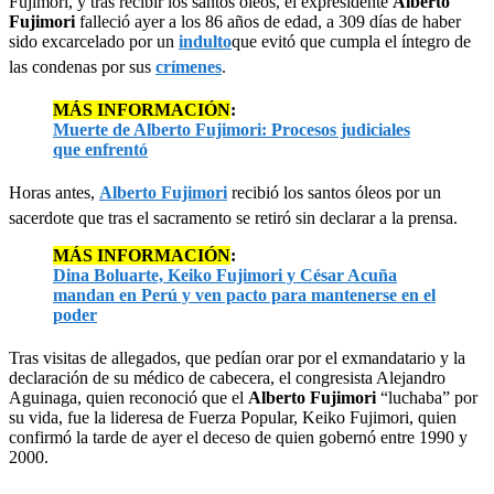
Fujimori, y tras recibir los santos óleos, el expresidente
Alberto
Fujimori
falleció ayer a los 86 años de edad, a 309 días de haber
sido excarcelado por un
indulto
que evitó que cumpla el íntegro de
las condenas por sus
crímenes
.
MÁS INFORMACIÓN
:
Muerte de Alberto Fujimori: Procesos judiciales
que enfrentó
Horas antes,
Alberto Fujimori
recibió los santos óleos por un
sacerdote que tras el sacramento se retiró sin declarar a la prensa.
MÁS INFORMACIÓN
:
Dina Boluarte, Keiko Fujimori y César Acuña
mandan en Perú y ven pacto para mantenerse en el
poder
Tras visitas de allegados, que pedían orar por el exmandatario y la
declaración de su médico de cabecera, el congresista Alejandro
Aguinaga, quien reconoció que el
Alberto Fujimori
“luchaba” por
su vida, fue la lideresa de Fuerza Popular, Keiko Fujimori, quien
confirmó la tarde de ayer el deceso de quien gobernó entre 1990 y
2000.