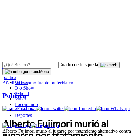
Cuadro de búsqueda
OJO
>
Menú
politica
Videos
Añadir
Ojo
como fuente preferida en
Ojo Show
Policial
Política
Mujer
Locomundo
Actualidad
Deportes
Alberto Fujimori murió al
Alberto Fujimori murió al jugarse por tratamiento alternativo contra
jugarse por tratamiento