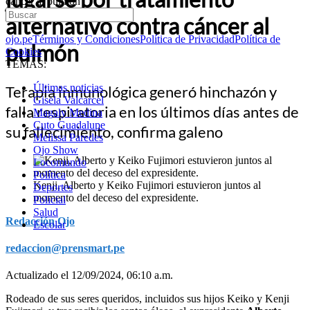
cáncer al pulmón
alternativo contra cáncer al
ojo.pe
Términos y Condiciones
Política de Privacidad
Política de
pulmón
Cookies
TEMAS:
Últimas noticias
Terapia inmunológica generó hinchazón y
Gisela Valcarcel
falla respiratoria en los últimos días antes de
Magaly Medina
Cuto Guadalupe
su fallecimiento, confirma galeno
Melissa Paredes
Ojo Show
Locomundo
Política
Kenji, Alberto y Keiko Fujimori estuvieron juntos al
Deportes
momento del deceso del expresidente.
Policial
Salud
Redacción Ojo
Escolar
redaccion@prensmart.pe
Actualizado el 12/09/2024, 06:10 a.m.
Rodeado de sus seres queridos, incluidos sus hijos Keiko y Kenji