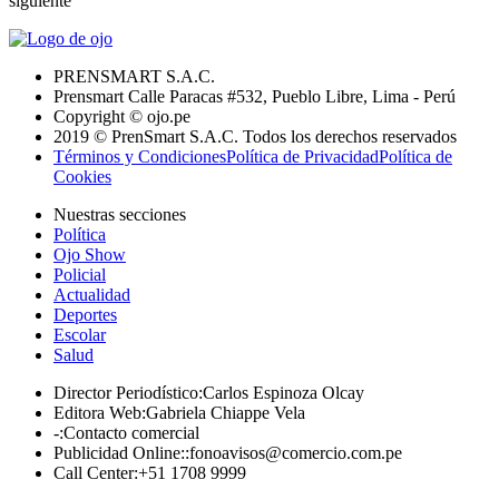
siguiente
PRENSMART S.A.C.
Prensmart Calle Paracas #532, Pueblo Libre, Lima - Perú
Copyright © ojo.pe
2019 © PrenSmart S.A.C. Todos los derechos reservados
Términos y Condiciones
Política de Privacidad
Política de
Cookies
Nuestras secciones
Política
Ojo Show
Policial
Actualidad
Deportes
Escolar
Salud
Director Periodístico
:
Carlos Espinoza Olcay
Editora Web
:
Gabriela Chiappe Vela
-
:
Contacto comercial
Publicidad Online:
:
fonoavisos@comercio.com.pe
Call Center
:
+51 1708 9999