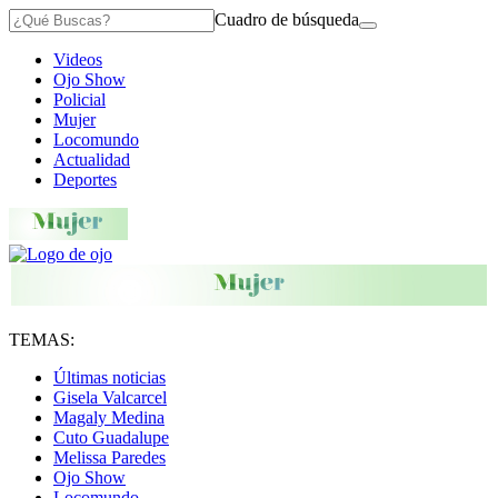
Cuadro de búsqueda
Videos
Ojo Show
Policial
Mujer
Locomundo
Actualidad
Deportes
TEMAS:
Últimas noticias
Gisela Valcarcel
Magaly Medina
Cuto Guadalupe
Melissa Paredes
Ojo Show
Locomundo