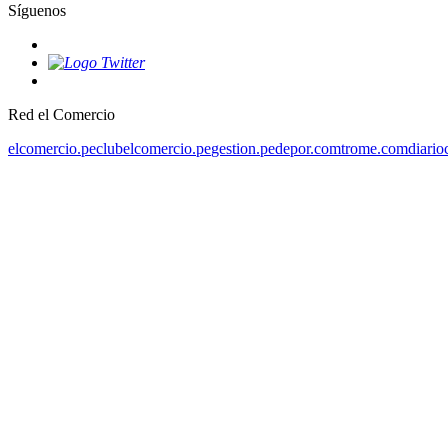
Síguenos
Red el Comercio
elcomercio.pe
clubelcomercio.pe
gestion.pe
depor.com
trome.com
diario