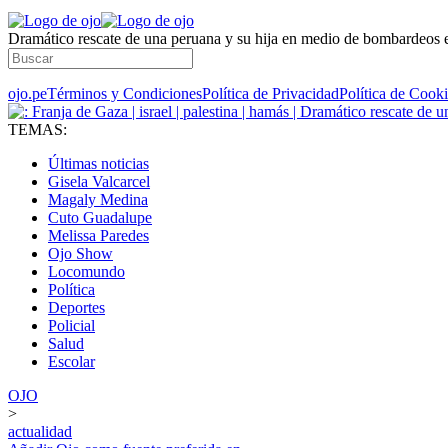
Dramático rescate de una peruana y su hija en medio de bombardeos 
ojo.pe
Términos y Condiciones
Política de Privacidad
Política de Cook
TEMAS:
Últimas noticias
Gisela Valcarcel
Magaly Medina
Cuto Guadalupe
Melissa Paredes
Ojo Show
Locomundo
Política
Deportes
Policial
Salud
Escolar
OJO
>
actualidad