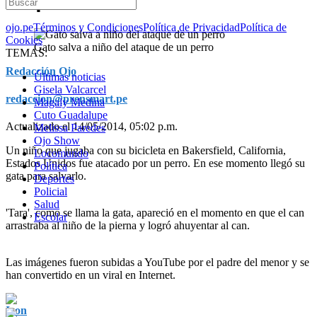
ojo.pe
Términos y Condiciones
Política de Privacidad
Política de
Cookies
Gato salva a niño del ataque de un perro
TEMAS:
Redacción Ojo
Últimas noticias
Gisela Valcarcel
redaccion@prensmart.pe
Magaly Medina
Cuto Guadalupe
Actualizado el 14/05/2014, 05:02 p.m.
Melissa Paredes
Ojo Show
Un niño que jugaba con su bicicleta en Bakersfield, California,
Locomundo
Estados Unidos fue atacado por un perro. En ese momento llegó su
Política
gata para salvarlo.
Deportes
Policial
Salud
'Tara', como se llama la gata, apareció en el momento en que el can
Escolar
arrastraba al niño de la pierna y logró ahuyentar al can.
Las imágenes fueron subidas a YouTube por el padre del menor y se
han convertido en un viral en Internet.