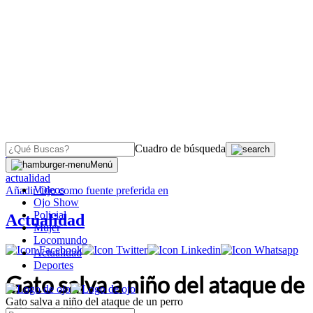
Cuadro de búsqueda
OJO
>
Menú
actualidad
Videos
Añadir
Ojo
como fuente preferida en
Ojo Show
Policial
Actualidad
Mujer
Locomundo
Actualidad
Deportes
Gato salva a niño del ataque de
Gato salva a niño del ataque de un perro
un perro