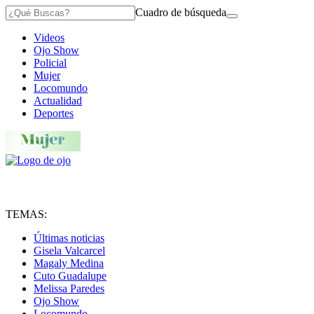
Cuadro de búsqueda
Videos
Ojo Show
Policial
Mujer
Locomundo
Actualidad
Deportes
TEMAS:
Últimas noticias
Gisela Valcarcel
Magaly Medina
Cuto Guadalupe
Melissa Paredes
Ojo Show
Locomundo