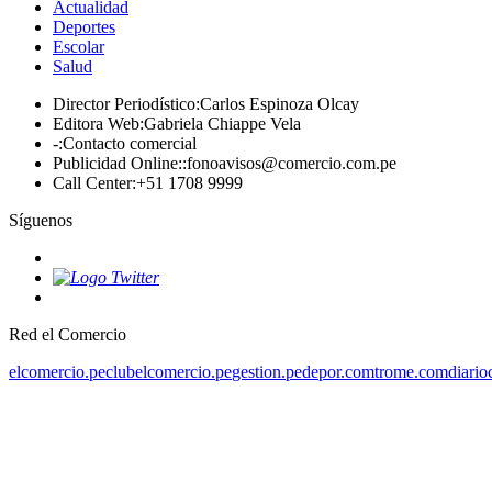
Actualidad
Deportes
Escolar
Salud
Director Periodístico
:
Carlos Espinoza Olcay
Editora Web
:
Gabriela Chiappe Vela
-
:
Contacto comercial
Publicidad Online:
:
fonoavisos@comercio.com.pe
Call Center
:
+51 1708 9999
Síguenos
Red el Comercio
elcomercio.pe
clubelcomercio.pe
gestion.pe
depor.com
trome.com
diario