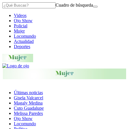
Cuadro de búsqueda
Videos
Ojo Show
Policial
Mujer
Locomundo
Actualidad
Deportes
Últimas noticias
Gisela Valcarcel
Magaly Medina
Cuto Guadalupe
Melissa Paredes
Ojo Show
Locomundo
Política