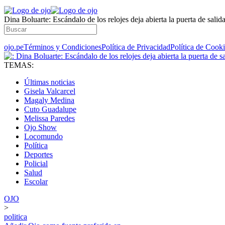
Dina Boluarte: Escándalo de los relojes deja abierta la puerta de salida
ojo.pe
Términos y Condiciones
Política de Privacidad
Política de Cook
TEMAS:
Últimas noticias
Gisela Valcarcel
Magaly Medina
Cuto Guadalupe
Melissa Paredes
Ojo Show
Locomundo
Política
Deportes
Policial
Salud
Escolar
OJO
>
politica