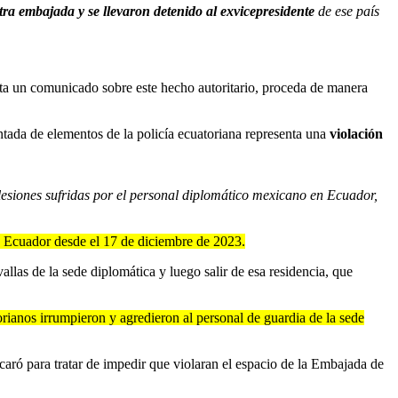
tra embajada y se llevaron detenido al exvicepresidente
de ese país
mita un comunicado sobre este hecho autoritario, proceda de manera
ntada de elementos de la policía ecuatoriana representa una
violación
lesiones sufridas por el personal diplomático mexicano en Ecuador,
n Ecuador desde el 17 de diciembre de 2023.
llas de la sede diplomática y luego salir de esa residencia, que
rianos irrumpieron y agredieron al personal de guardia de la sede
aró para tratar de impedir que violaran el espacio de la Embajada de