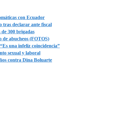
lomáticas con Ecuador
tras declarar ante fiscal
 de 300 brigadas
dio de abucheos (FOTOS)
“Es una infeliz coincidencia”
to sexual y laboral
años contra Dina Boluarte