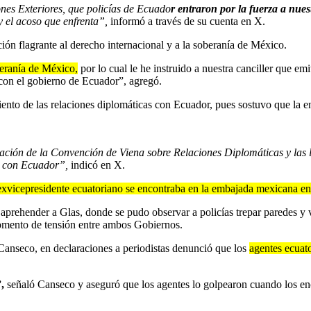
nes Exteriores, que policías de Ecuado
r entraron por la fuerza a nues
y el acoso que enfrenta”,
informó a través de su cuenta en X.
ión flagrante al derecho internacional y a la soberanía de México.
beranía de México,
por lo cual le he instruido a nuestra canciller que e
 con el gobierno de Ecuador”, agregó.
ento de las relaciones diplomáticas con Ecuador, pues sostuvo que la e
lación de la Convención de Viena sobre Relaciones Diplomáticas y las 
as con Ecuador”,
indicó en X.
exvicepresidente ecuatoriano se encontraba en la embajada mexicana e
 aprehender a Glas, donde se pudo observar a policías trepar paredes y va
momento de tensión entre ambos Gobiernos.
 Canseco, en declaraciones a periodistas denunció que los
agentes ecuato
,
señaló Canseco y aseguró que los agentes lo golpearon cuando los enc