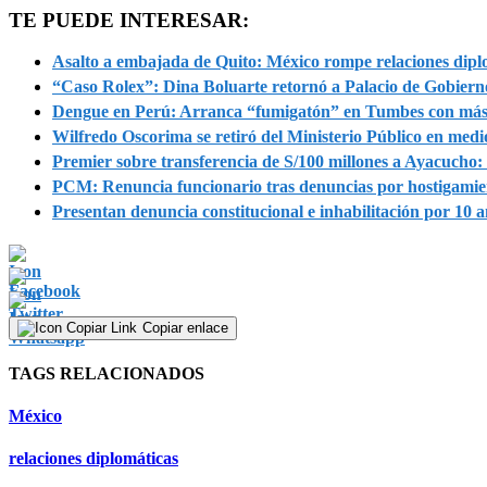
TE PUEDE INTERESAR:
Asalto a embajada de Quito: México rompe relaciones dip
“Caso Rolex”: Dina Boluarte retornó a Palacio de Gobierno 
Dengue en Perú: Arranca “fumigatón” en Tumbes con más
Wilfredo Oscorima se retiró del Ministerio Público en me
Premier sobre transferencia de S/100 millones a Ayacucho: 
PCM: Renuncia funcionario tras denuncias por hostigamien
Presentan denuncia constitucional e inhabilitación por 10 
Copiar enlace
TAGS RELACIONADOS
México
relaciones diplomáticas