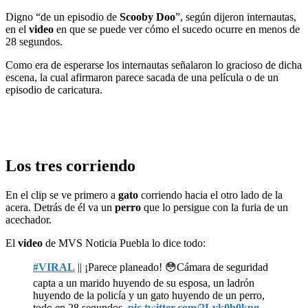
Digno “de un episodio de
Scooby Doo
”, según dijeron internautas,
en el
video
en que se puede ver cómo el sucedo ocurre en menos de
28 segundos.
Como era de esperarse los internautas señalaron lo gracioso de dicha
escena, la cual afirmaron parece sacada de una película o de un
episodio de caricatura.
Los tres corriendo
En el clip se ve primero a
gato
corriendo hacia el otro lado de la
acera. Detrás de él va un
perro
que lo persigue con la furia de un
acechador.
El
video
de MVS Noticia Puebla lo dice todo:
#VIRAL
|| ¡Parece planeado! 😳Cámara de seguridad
capta a un marido huyendo de su esposa, un ladrón
huyendo de la policía y un gato huyendo de un perro,
todo en 28 segundos.
pic.twitter.com/2Lvk0b0kpg