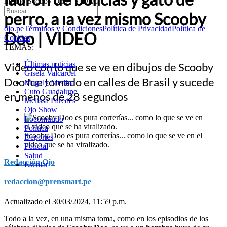
mismo Scooby Doo | VIDEO
perro, a la vez mismo Scooby
ojo.pe
Términos y Condiciones
Política de Privacidad
Política de
Doo | VIDEO
Cookies
TEMAS:
Últimas noticias
Video con lo que se ve en dibujos de Scooby
Gisela Valcarcel
Doo fue tomado en calles de Brasil y sucede
Magaly Medina
Cuto Guadalupe
en menos de 28 segundos
Melissa Paredes
Ojo Show
Locomundo
Política
Scooby Doo es pura correrías... como lo que se ve en el
Deportes
video que se ha viralizado.
Policial
Salud
Redacción Ojo
Escolar
redaccion@prensmart.pe
Actualizado el 30/03/2024, 11:59 p.m.
Todo a la vez, en una misma toma, como en los episodios de los