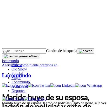
Cuadro de búsqueda
OJO
>
Menú
locomundo
Videos
Añadir
Ojo
como fuente preferida en
Ojo Show
Policial
Locomundo
Mujer
Locomundo
Actualidad
Deportes
Marido huye de su esposa,
Marido huye de su esposa, ladrón de policías y gato de perro, a la vez
ladrón de policías y gato de