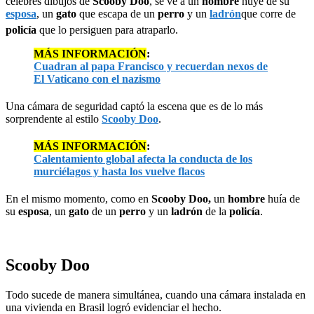
célebres dibujos de
Scooby Doo
, se ve a un
hombre
huye de su
esposa
, un
gato
que escapa de un
perro
y un
ladrón
que corre de
policía
que lo persiguen para atraparlo.
MÁS INFORMACIÓN
:
Cuadran al papa Francisco y recuerdan nexos de
El Vaticano con el nazismo
Una cámara de seguridad captó la escena que es de lo más
sorprendente al estilo
Scooby Doo
.
MÁS INFORMACIÓN
:
Calentamiento global afecta la conducta de los
murciélagos y hasta los vuelve flacos
En el mismo momento, como en
Scooby Doo,
un
hombre
huía de
su
esposa
, un
gato
de un
perro
y un
ladrón
de la
policía
.
Scooby Doo
Todo sucede de manera simultánea, cuando una cámara instalada en
una vivienda en Brasil logró evidenciar el hecho.