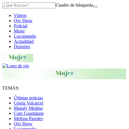
Cuadro de búsqueda
Videos
Ojo Show
Policial
Mujer
Locomundo
Actualidad
Deportes
TEMAS:
Últimas noticias
Gisela Valcarcel
Magaly Medina
Cuto Guadalupe
Melissa Paredes
Ojo Show
Locomundo