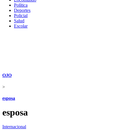
Política
Deportes
Policial
Salud
Escolar
OJO
>
esposa
esposa
Internacional