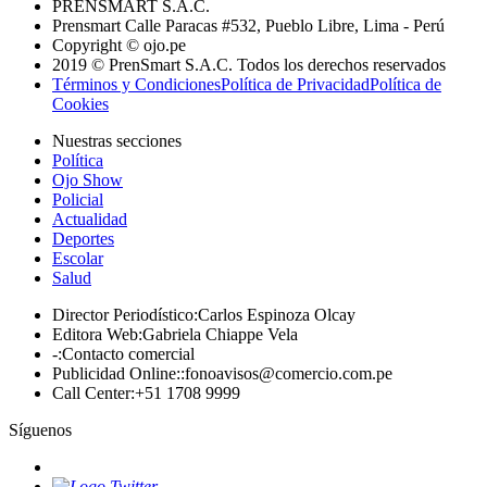
PRENSMART S.A.C.
Prensmart Calle Paracas #532, Pueblo Libre, Lima - Perú
Copyright © ojo.pe
2019 © PrenSmart S.A.C. Todos los derechos reservados
Términos y Condiciones
Política de Privacidad
Política de
Cookies
Nuestras secciones
Política
Ojo Show
Policial
Actualidad
Deportes
Escolar
Salud
Director Periodístico
:
Carlos Espinoza Olcay
Editora Web
:
Gabriela Chiappe Vela
-
:
Contacto comercial
Publicidad Online:
:
fonoavisos@comercio.com.pe
Call Center
:
+51 1708 9999
Síguenos