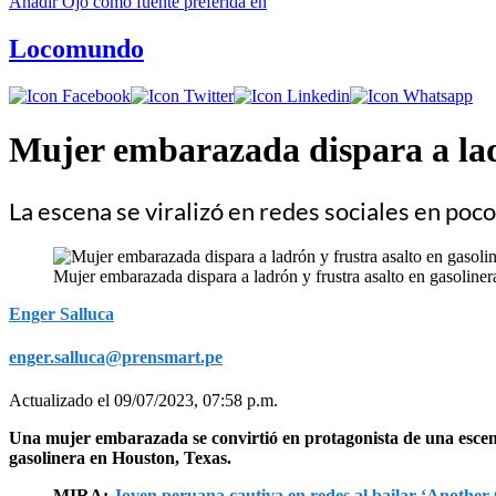
Añadir
Ojo
como fuente preferida en
Locomundo
Mujer embarazada dispara a ladr
La escena se viralizó en redes sociales en poc
Mujer embarazada dispara a ladrón y frustra asalto en gasoline
Enger Salluca
enger.salluca@prensmart.pe
Actualizado el 09/07/2023, 07:58 p.m.
Una mujer embarazada se convirtió en protagonista de una escena 
gasolinera en Houston, Texas.
MIRA:
Joven peruana cautiva en redes al bailar ‘Another 