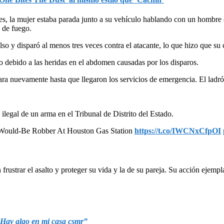
les, la mujer estaba parada junto a su vehículo hablando con un hombre
 de fuego.
olso y disparó al menos tres veces contra el atacante, lo que hizo que s
lo debido a las heridas en el abdomen causadas por los disparos.
cara nuevamente hasta que llegaron los servicios de emergencia. El lad
ilegal de un arma en el Tribunal de Distrito del Estado.
uld-Be Robber At Houston Gas Station
https://t.co/IWCNxCfpOI
 frustrar el asalto y proteger su vida y la de su pareja. Su acción eje
 “Hay algo en mi casa csmr”