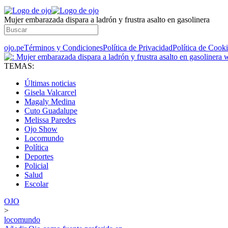
Mujer embarazada dispara a ladrón y frustra asalto en gasolinera
ojo.pe
Términos y Condiciones
Política de Privacidad
Política de Cook
TEMAS:
Últimas noticias
Gisela Valcarcel
Magaly Medina
Cuto Guadalupe
Melissa Paredes
Ojo Show
Locomundo
Política
Deportes
Policial
Salud
Escolar
OJO
>
locomundo