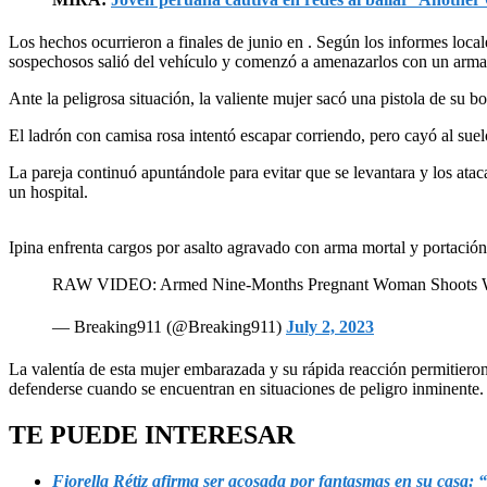
Los hechos ocurrieron a finales de junio en
. Según los informes loca
sospechosos salió del vehículo y comenzó a amenazarlos con un arma
Ante la peligrosa situación, la valiente mujer sacó una pistola de su b
El ladrón con camisa rosa intentó escapar corriendo, pero cayó al sue
La pareja continuó apuntándole para evitar que se levantara y los ata
un hospital.
Ipina enfrenta cargos por asalto agravado con arma mortal y portación 
RAW VIDEO: Armed Nine-Months Pregnant Woman Shoots Wo
— Breaking911 (@Breaking911)
July 2, 2023
La valentía de esta mujer embarazada y su rápida reacción permitieron
defenderse cuando se encuentran en situaciones de peligro inminente.
TE PUEDE INTERESAR
Fiorella Rétiz afirma ser acosada por fantasmas en su casa: