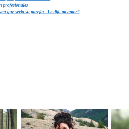
on profesionales
ven que sería su pareja: “Le dijo mi amor”