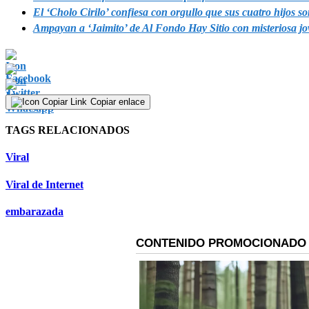
El ‘Cholo Cirilo’ confiesa con orgullo que sus cuatro hijos s
Ampayan a ‘Jaimito’ de Al Fondo Hay Sitio con misteriosa jo
Copiar enlace
TAGS RELACIONADOS
Viral
Viral de Internet
embarazada