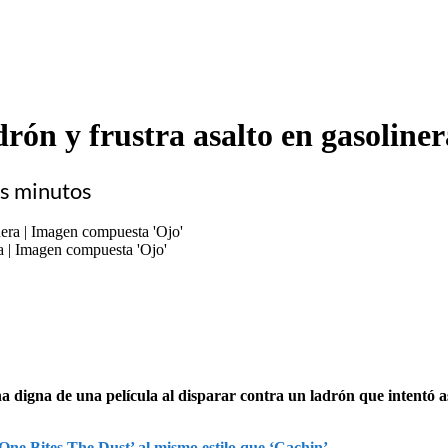
ón y frustra asalto en gasoliner
os minutos
ra | Imagen compuesta 'Ojo'
digna de una película al disparar contra un ladrón que intentó asa
One Bites The Dust’ al mismo estilo que ‘Cachin’