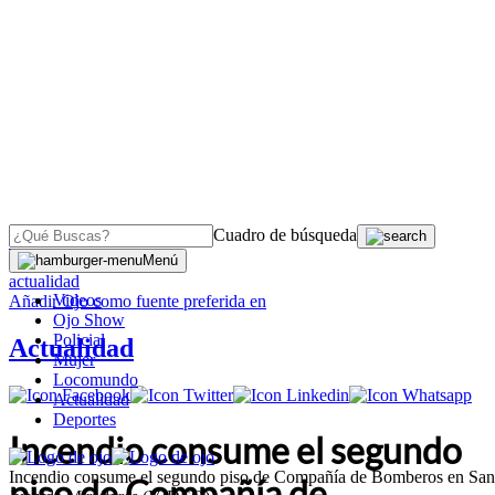
Cuadro de búsqueda
OJO
>
Menú
actualidad
Videos
Añadir
Ojo
como fuente preferida en
Ojo Show
Policial
Actualidad
Mujer
Locomundo
Actualidad
Deportes
Incendio consume el segundo
Incendio consume el segundo piso de Compañía de Bomberos en San
piso de Compañía de