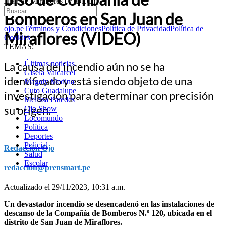
Juan de Miraflores (VIDEO)
Bomberos en San Juan de
ojo.pe
Términos y Condiciones
Política de Privacidad
Política de
Miraflores (VIDEO)
Cookies
TEMAS:
Últimas noticias
La causa del incendio aún no se ha
Gisela Valcarcel
identificado y está siendo objeto de una
Magaly Medina
Cuto Guadalupe
investigación para determinar con precisión
Melissa Paredes
su origen.
Ojo Show
Locomundo
Política
Deportes
Policial
Redacción Ojo
Salud
Escolar
redaccion@prensmart.pe
Actualizado el 29/11/2023, 10:31 a.m.
Un devastador incendio se desencadenó en las instalaciones de
descanso de la Compañía de Bomberos N.º 120, ubicada en el
distrito de San Juan de Miraflores.