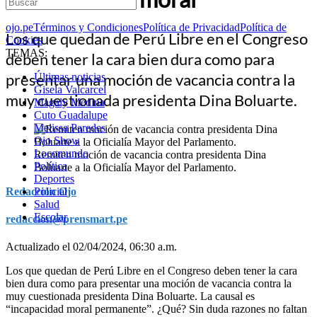
ojo.pe
Términos y Condiciones
Política de Privacidad
Política de
Los que quedan de Perú Libre en el Congreso
Cookies
TEMAS:
deben tener la cara bien dura como para
presentar una moción de vacancia contra la
Últimas noticias
Gisela Valcarcel
muy cuestionada presidenta Dina Boluarte.
Magaly Medina
Cuto Guadalupe
Melissa Paredes
Ojo Show
Locomundo
Remiten moción de vacancia contra presidenta Dina
Política
Boluarte a la Oficialía Mayor del Parlamento.
Deportes
Redacción Ojo
Policial
Salud
Escolar
redaccion@prensmart.pe
Actualizado el 02/04/2024, 06:30 a.m.
Los que quedan de Perú Libre en el Congreso deben tener la cara
bien dura como para presentar una moción de vacancia contra la
muy cuestionada presidenta Dina Boluarte. La causal es
“incapacidad moral permanente”. ¿Qué? Sin duda razones no faltan