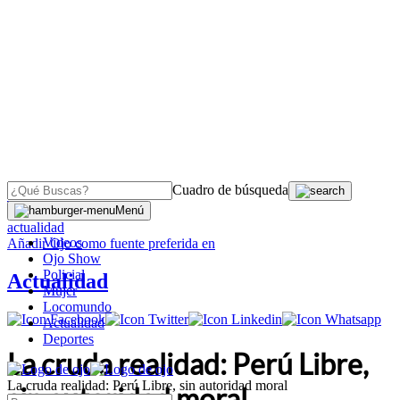
Cuadro de búsqueda
OJO
>
Menú
actualidad
Videos
Añadir
Ojo
como fuente preferida en
Ojo Show
Policial
Actualidad
Mujer
Locomundo
Actualidad
Deportes
La cruda realidad: Perú Libre,
La cruda realidad: Perú Libre, sin autoridad moral
sin autoridad moral