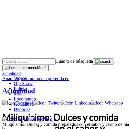
Cuadro de búsqueda
OJO
>
Menú
actualidad
Videos
Añadir
Ojo
como fuente preferida en
Ojo Show
Policial
Actualidad
Mujer
Locomundo
Actualidad
Deportes
Miliquisimo: Dulces y comida
Miliquisimo: Dulces y comida preparados con el sabor y cariño de m
preparados con el sabor y