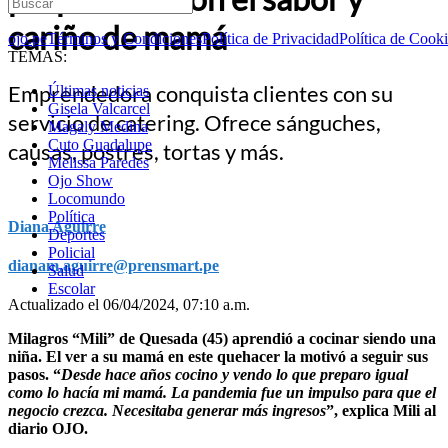
cariño de mamá
ojo.pe
Términos y Condiciones
Política de Privacidad
Política de Cook
TEMAS:
Emprendedora conquista clientes con su
Últimas noticias
Gisela Valcarcel
servicio de catering. Ofrece sánguches,
Magaly Medina
Cuto Guadalupe
causas, postres, tortas y más.
Melissa Paredes
Ojo Show
Locomundo
Política
Diana Aguirre
Deportes
Policial
dianam.aguirre@prensmart.pe
Salud
Escolar
Actualizado el 06/04/2024, 07:10 a.m.
Milagros “Mili” de Quesada (45) aprendió a cocinar siendo una
niña. El ver a su mamá en este quehacer la motivó a seguir sus
pasos. “
Desde hace años cocino y vendo lo que preparo igual
como lo hacía mi mamá. La pandemia fue un impulso para que el
negocio crezca. Necesitaba generar más ingresos
”, explica Mili al
diario OJO.