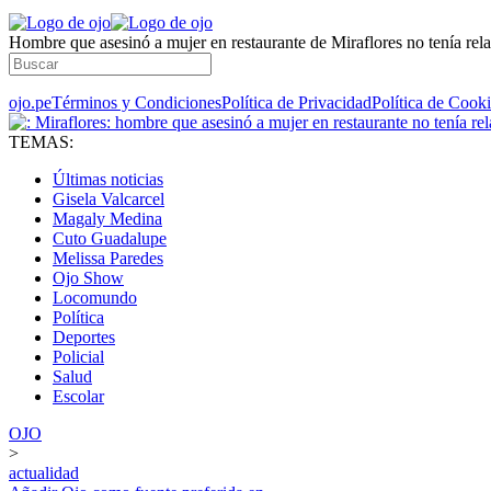
Hombre que asesinó a mujer en restaurante de Miraflores no tenía rela
ojo.pe
Términos y Condiciones
Política de Privacidad
Política de Cook
TEMAS:
Últimas noticias
Gisela Valcarcel
Magaly Medina
Cuto Guadalupe
Melissa Paredes
Ojo Show
Locomundo
Política
Deportes
Policial
Salud
Escolar
OJO
>
actualidad