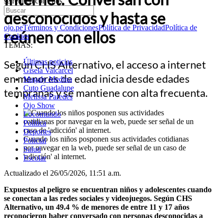
se reúnen con ellos
desconocidos y hasta se
ojo.pe
Términos y Condiciones
Política de Privacidad
Política de
reúnen con ellos
Cookies
TEMAS:
Últimas noticias
Según CHS Alternativo, el acceso a internet
Gisela Valcarcel
en menores de edad inicia desde edades
Magaly Medina
Cuto Guadalupe
tempranas y se mantiene con alta frecuenta.
Melissa Paredes
Ojo Show
Locomundo
Política
Deportes
Cuando los niños posponen sus actividades cotidianas
Policial
por navegar en la web, puede ser señal de un caso de
Salud
'adicción' al internet.
Escolar
Actualizado el 26/05/2026, 11:51 a.m.
Expuestos al peligro se encuentran niños y adolescentes cuando
se conectan a las redes sociales y videojuegos. Según CHS
Alternativo, un 49.4 % de menores de entre 11 y 17 años
reconocieron haber conversado con personas desconocidas a