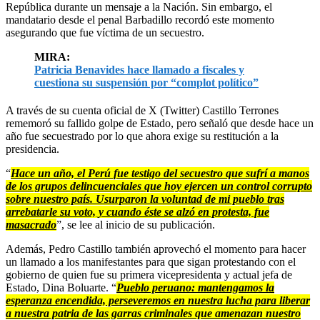
República durante un mensaje a la Nación. Sin embargo, el
mandatario desde el penal Barbadillo recordó este momento
asegurando que fue víctima de un secuestro.
MIRA:
Patricia Benavides hace llamado a fiscales y
cuestiona su suspensión por “complot político”
A través de su cuenta oficial de X (Twitter) Castillo Terrones
rememoró su fallido golpe de Estado, pero señaló que desde hace un
año fue secuestrado por lo que ahora exige su restitución a la
presidencia.
“
Hace un año, el Perú fue testigo del secuestro que sufrí a manos
de los grupos delincuenciales que hoy ejercen un control corrupto
sobre nuestro país. Usurparon la voluntad de mi pueblo tras
arrebatarle su voto, y cuando éste se alzó en protesta, fue
masacrado
”, se lee al inicio de su publicación.
Además, Pedro Castillo también aprovechó el momento para hacer
un llamado a los manifestantes para que sigan protestando con el
gobierno de quien fue su primera vicepresidenta y actual jefa de
Estado, Dina Boluarte. “
Pueblo peruano: mantengamos la
esperanza encendida, perseveremos en nuestra lucha para liberar
a nuestra patria de las garras criminales que amenazan nuestro