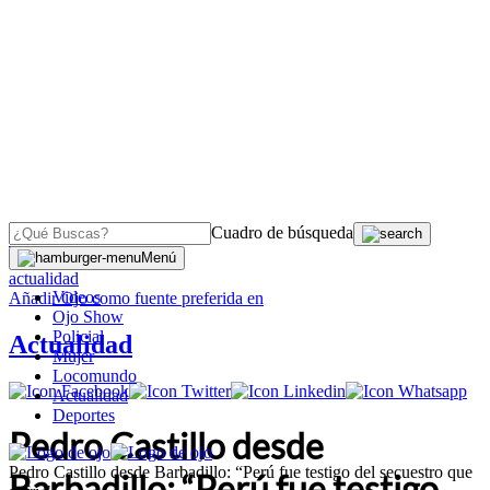
Cuadro de búsqueda
OJO
>
Menú
actualidad
Videos
Añadir
Ojo
como fuente preferida en
Ojo Show
Policial
Actualidad
Mujer
Locomundo
Actualidad
Deportes
Pedro Castillo desde
Pedro Castillo desde Barbadillo: “Perú fue testigo del secuestro que
Barbadillo: “Perú fue testigo