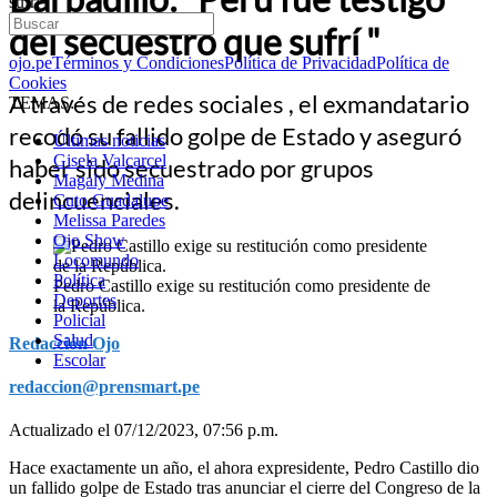
sufrí "
del secuestro que sufrí "
ojo.pe
Términos y Condiciones
Política de Privacidad
Política de
Cookies
A través de redes sociales , el exmandatario
TEMAS:
recodó su fallido golpe de Estado y aseguró
Últimas noticias
Gisela Valcarcel
haber sido secuestrado por grupos
Magaly Medina
delincuenciales.
Cuto Guadalupe
Melissa Paredes
Ojo Show
Locomundo
Política
Pedro Castillo exige su restitución como presidente de
Deportes
la República.
Policial
Salud
Redacción Ojo
Escolar
redaccion@prensmart.pe
Actualizado el 07/12/2023, 07:56 p.m.
Hace exactamente un año, el ahora expresidente, Pedro Castillo dio
un fallido golpe de Estado tras anunciar el cierre del Congreso de la