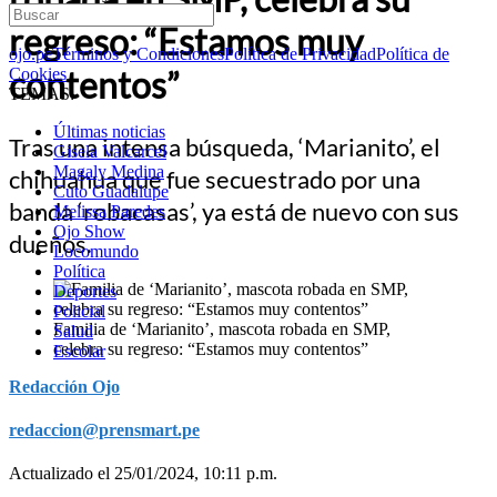
regreso: “Estamos muy
ojo.pe
Términos y Condiciones
Política de Privacidad
Política de
contentos”
Cookies
TEMAS:
Últimas noticias
Tras una intensa búsqueda, ‘Marianito’, el
Gisela Valcarcel
Magaly Medina
chihuahua que fue secuestrado por una
Cuto Guadalupe
banda ‘robacasas’, ya está de nuevo con sus
Melissa Paredes
Ojo Show
dueños.
Locomundo
Política
Deportes
Policial
Familia de ‘Marianito’, mascota robada en SMP,
Salud
celebra su regreso: “Estamos muy contentos”
Escolar
Redacción Ojo
redaccion@prensmart.pe
Actualizado el 25/01/2024, 10:11 p.m.