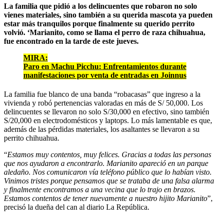
La familia que pidió a los delincuentes que robaron no solo
vienes materiales, sino también a su querida mascota ya pueden
estar más tranquilos porque finalmente su querido perrito
volvió. ‘Marianito, como se llama el perro de raza chihuahua,
fue encontrado en la tarde de este jueves.
MIRA:
Paro en Machu Picchu: Enfrentamientos durante
manifestaciones por venta de entradas en Joinnus
La familia fue blanco de una banda “robacasas” que ingreso a la
vivienda y robó pertenencias valoradas en más de S/ 50,000. Los
delincuentes se llevaron no solo S/30,000 en efectivo, sino también
S/20,000 en electrodomésticos y laptops. Lo más lamentable es que,
además de las pérdidas materiales, los asaltantes se llevaron a su
perrito chihuahua.
“
Estamos muy contentos, muy felices. Gracias a todas las personas
que nos ayudaron a encontrarlo. Marianito apareció en un parque
aledaño. Nos comunicaron vía teléfono público que lo habían visto.
Vinimos tristes porque pensamos que se trataba de una falsa alarma
y
finalmente encontramos a una vecina que lo trajo en brazos.
Estamos contentos de tener nuevamente a nuestro hijito Marianito
”,
precisó la dueña del can al diario La República.