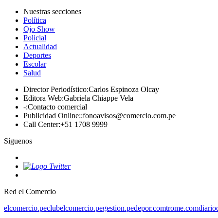
Nuestras secciones
Política
Ojo Show
Policial
Actualidad
Deportes
Escolar
Salud
Director Periodístico
:
Carlos Espinoza Olcay
Editora Web
:
Gabriela Chiappe Vela
-
:
Contacto comercial
Publicidad Online:
:
fonoavisos@comercio.com.pe
Call Center
:
+51 1708 9999
Síguenos
Red el Comercio
elcomercio.pe
clubelcomercio.pe
gestion.pe
depor.com
trome.com
diario