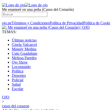
Me enamoré en una peña (Casos del Corazón)
ojo.pe
Términos y Condiciones
Política de Privacidad
Política de Cook
TEMAS:
Últimas noticias
Gisela Valcarcel
Magaly Medina
Cuto Guadalupe
Melissa Paredes
Ojo Show
Locomundo
Política
Deportes
Policial
Salud
Escolar
OJO
>
casos del corazon