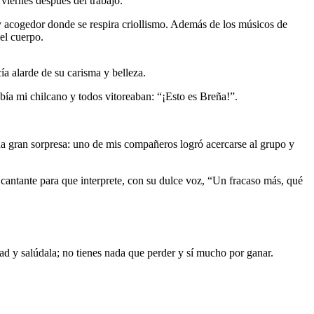
viernes después del trabajo.
 y acogedor donde se respira criollismo. Además de los músicos de
el cuerpo.
ía alarde de su carisma y belleza.
ebía mi chilcano y todos vitoreaban: “¡Esto es Breña!”.
na gran sorpresa: uno de mis compañeros logró acercarse al grupo y
 cantante para que interprete, con su dulce voz, “Un fracaso más, qué
dad y salúdala; no tienes nada que perder y sí mucho por ganar.