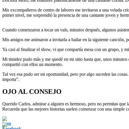
Doctora Moro, me enamoré platónicamente de una cantante criolla. Des
Mis excompañeros de centro de labores me invitaron a una velada crio
primer nivel, me sorprendió la presencia de una cantante joven y herm
Cuando comenzaron a tocar un vals, minutos después, algunos asistentes
Mis amigos me animaron a invitarla a bailar en la siguiente canción, p
Ya casi al finalizar el show, vi que compartía mesa con un grupo, y 
Mi timidez pudo más y me quedé en mi sitio hasta que, unos minutos d
compartió con ellos un momento.
Tal vez esa pudo ser mi oportunidad, pero por algo suceden las cosas.
importa”.
OJO AL CONSEJO
Querido Carlos, admirar a alguien es hermoso, pero no permitas que la 
Recuerda que las mejores historias suelen comenzar con una simple co