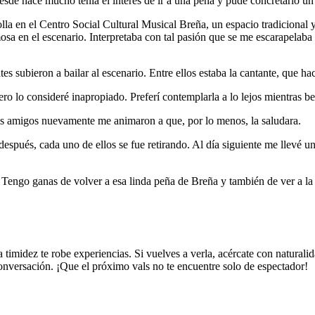
de hace mucho tenía el interés de ir a una peña y pude concretarlo un 
lla en el Centro Social Cultural Musical Breña, un espacio tradicional
osa en el escenario. Interpretaba con tal pasión que se me escarapelaba 
 subieron a bailar al escenario. Entre ellos estaba la cantante, que hac
ero lo consideré inapropiado. Preferí contemplarla a lo lejos mientras b
mis amigos nuevamente me animaron a que, por lo menos, la saludara.
espués, cada uno de ellos se fue retirando. Al día siguiente me llevé u
 Tengo ganas de volver a esa linda peña de Breña y también de ver a la
timidez te robe experiencias. Si vuelves a verla, acércate con naturali
nversación. ¡Que el próximo vals no te encuentre solo de espectador!