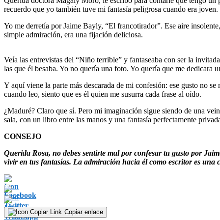
Querida doctora Magaly Moro, le escribo para contarle que tengo un pla
recuerdo que yo también tuve mi fantasía peligrosa cuando era joven.
Yo me derretía por Jaime Bayly, “El francotirador”. Ese aire insolente
simple admiración, era una fijación deliciosa.
Veía las entrevistas del “Niño terrible” y fantaseaba con ser la invita
las que él besaba. Yo no quería una foto. Yo quería que me dedicara 
Y aquí viene la parte más descarada de mi confesión: ese gusto no se 
cuando leo, siento que es él quien me susurra cada frase al oído.
¿Maduré? Claro que sí. Pero mi imaginación sigue siendo de una veint
sala, con un libro entre las manos y una fantasía perfectamente priva
CONSEJO
Querida Rosa, no debes sentirte mal por confesar tu gusto por Jaime
vivir en tus fantasías. La admiración hacia él como escritor es una co
Copiar enlace