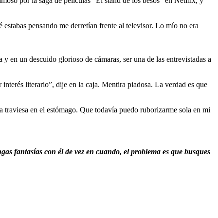
moso por la saga de películas “El stand de los besos” en Netflix, y
é estabas pensando me derretían frente al televisor. Lo mío no era
da y en un descuido glorioso de cámaras, ser una de las entrevistadas a
terés literario”, dije en la caja. Mentira piadosa. La verdad es que
ta traviesa en el estómago. Que todavía puedo ruborizarme sola en mi
engas fantasías con él de vez en cuando, el problema es que busques