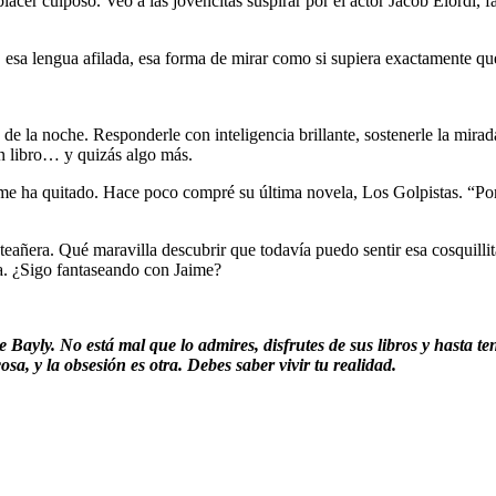
cer culposo. Veo a las jovencitas suspirar por el actor Jacob Elordi, fa
, esa lengua afilada, esa forma de mirar como si supiera exactamente qu
da de la noche. Responderle con inteligencia brillante, sostenerle la mira
un libro… y quizás algo más.
me ha quitado. Hace poco compré su última novela, Los Golpistas. “Por in
eañera. Qué maravilla descubrir que todavía puedo sentir esa cosquilli
da. ¿Sigo fantaseando con Jaime?
 Bayly. No está mal que lo admires, disfrutes de sus libros y hasta t
sa, y la obsesión es otra. Debes saber vivir tu realidad.