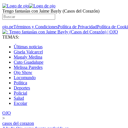
Tengo fantasías con Jaime Bayly (Casos del Corazón)
ojo.pe
Términos y Condiciones
Política de Privacidad
Política de Cook
TEMAS:
Últimas noticias
Gisela Valcarcel
Magaly Medina
Cuto Guadalupe
Melissa Paredes
Ojo Show
Locomundo
Política
Deportes
Policial
Salud
Escolar
OJO
>
casos del corazon