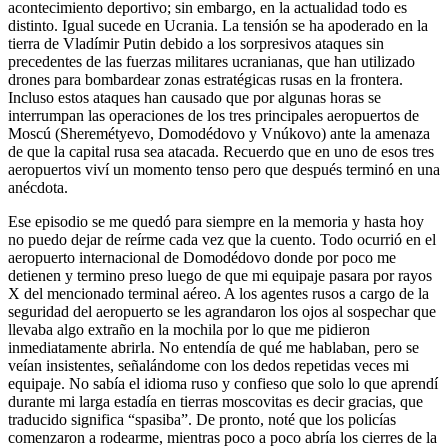
acontecimiento deportivo; sin embargo, en la actualidad todo es
distinto. Igual sucede en Ucrania. La tensión se ha apoderado en la
tierra de Vladímir Putin debido a los sorpresivos ataques sin
precedentes de las fuerzas militares ucranianas, que han utilizado
drones para bombardear zonas estratégicas rusas en la frontera.
Incluso estos ataques han causado que por algunas horas se
interrumpan las operaciones de los tres principales aeropuertos de
Moscú (Sheremétyevo, Domodédovo y Vnúkovo) ante la amenaza
de que la capital rusa sea atacada. Recuerdo que en uno de esos tres
aeropuertos viví un momento tenso pero que después terminó en una
anécdota.
Ese episodio se me quedó para siempre en la memoria y hasta hoy
no puedo dejar de reírme cada vez que la cuento. Todo ocurrió en el
aeropuerto internacional de Domodédovo donde por poco me
detienen y termino preso luego de que mi equipaje pasara por rayos
X del mencionado terminal aéreo. A los agentes rusos a cargo de la
seguridad del aeropuerto se les agrandaron los ojos al sospechar que
llevaba algo extraño en la mochila por lo que me pidieron
inmediatamente abrirla. No entendía de qué me hablaban, pero se
veían insistentes, señalándome con los dedos repetidas veces mi
equipaje. No sabía el idioma ruso y confieso que solo lo que aprendí
durante mi larga estadía en tierras moscovitas es decir gracias, que
traducido significa “spasiba”. De pronto, noté que los policías
comenzaron a rodearme, mientras poco a poco abría los cierres de la