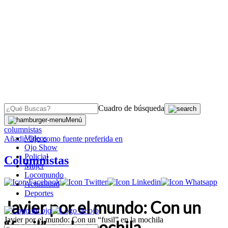
Cuadro de búsqueda
OJO
>
Menú
columnistas
Videos
Añadir
Ojo
como fuente preferida en
Ojo Show
Policial
Columnistas
Mujer
Locomundo
Actualidad
Deportes
Javier por el mundo: Con un
Javier por el mundo: Con un “fusil” en la mochila
“fusil” en la mochila