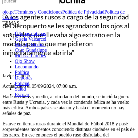
ojo.pe
Términos y Condiciones
Política de Privacidad
Política de
“A los agentes rusos a cargo de la seguridad
Cookies
TEMAS:
del aeropuerto se les agrandaron los ojos al
sospechar que llevaba algo extraño en la
Últimas noticias
Gisela Valcarcel
mochila por lo que me pidieron
Magaly Medina
Cuto Guadalupe
inmediatamente abrirla”
Melissa Paredes
Ojo Show
Locomundo
Política
Javier Cabello
Deportes
Policial
Actualizado el 05/09/2024, 07:00 a.m.
Salud
Escolar
Hace dos años y medio, al otro lado del mundo, se inició la guerra
entre Rusia y Ucrania, y cada vez la contienda bélica se ha vuelto
más crítica. Ambos países se atacan y hasta el momento no hay
señales de paz.
Estuve en tierras rusas durante el Mundial de Fútbol 2018 y pasé
sorprendentes momentos conociendo distintas ciudades en el país de
los zares. En ese entonces el pueblo ruso disfrutaba del