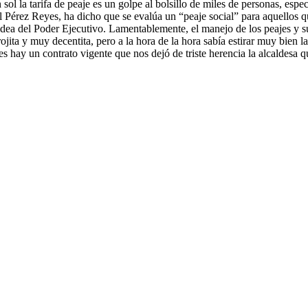
l la tarifa de peaje es un golpe al bolsillo de miles de personas, espec
l Pérez Reyes, ha dicho que se evalúa un “peaje social” para aquellos 
 idea del Poder Ejecutivo. Lamentablemente, el manejo de los peajes y s
jita y muy decentita, pero a la hora de la hora sabía estirar muy bien l
ay un contrato vigente que nos dejó de triste herencia la alcaldesa que