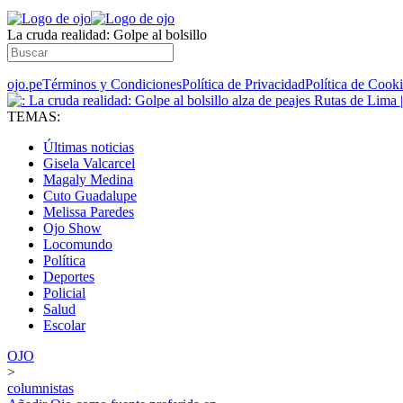
La cruda realidad: Golpe al bolsillo
ojo.pe
Términos y Condiciones
Política de Privacidad
Política de Cook
TEMAS:
Últimas noticias
Gisela Valcarcel
Magaly Medina
Cuto Guadalupe
Melissa Paredes
Ojo Show
Locomundo
Política
Deportes
Policial
Salud
Escolar
OJO
>
columnistas