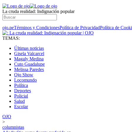
La cruda realidad: Indignación popular
ojo.pe
Términos y Condiciones
Política de Privacidad
Política de Cook
TEMAS:
Últimas noticias
Gisela Valcarcel
Magaly Medina
Cuto Guadalupe
Melissa Paredes
Ojo Show
Locomundo
Política
Deportes
Policial
Salud
Escolar
OJO
>
columnistas