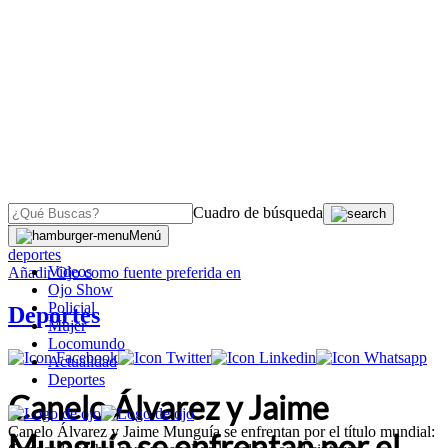
Cuadro de búsqueda
OJO
>
Menú
deportes
Videos
Añadir
Ojo
como fuente preferida en
Ojo Show
Policial
Deportes
Mujer
Locomundo
Actualidad
Deportes
Canelo Álvarez y Jaime
Canelo Álvarez y Jaime Munguía se enfrentan por el título mundial:
Munguía se enfrentan por el