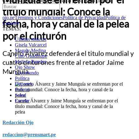
Conoce la fecha, hora y canal de la pelea por el cinturón
título mundial: Conoce la
ojo.pe
Términos y Condiciones
Política de Privacidad
Política de
fecha, hora y canal de la pelea
Cookies
TEMAS:
por el cinturón
Últimas noticias
Gisela Valcarcel
Magaly Medina
Canelo Álvarez defenderá el titulo mundial y
Cuto Guadalupe
cuatro cinturones frente al retador Jaime
Melissa Paredes
Ojo Show
Munguía.
Locomundo
Política
Deportes
Policial
Salud
Canelo Álvarez y Jaime Munguía se enfrentan por el
Escolar
título mundial: Conoce la fecha, hora y canal de la
pelea
Redacción Ojo
redaccion@prensmart.pe