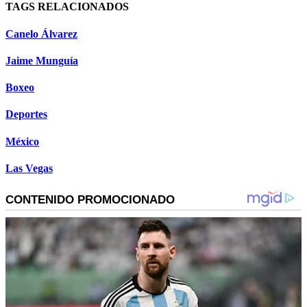
TAGS RELACIONADOS
Canelo Álvarez
Jaime Munguía
Boxeo
Deportes
México
Las Vegas