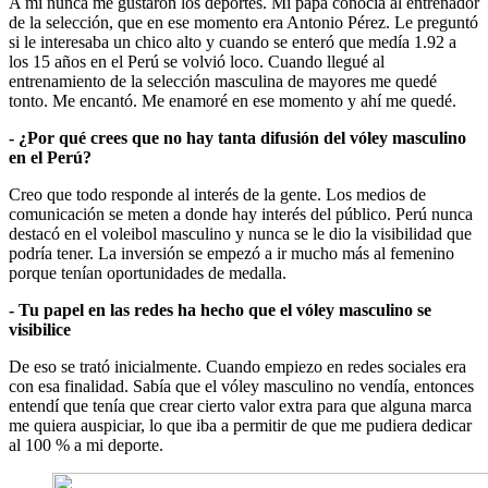
A mí nunca me gustaron los deportes. Mi papá conocía al entrenador
de la selección, que en ese momento era Antonio Pérez. Le preguntó
si le interesaba un chico alto y cuando se enteró que medía 1.92 a
los 15 años en el Perú se volvió loco. Cuando llegué al
entrenamiento de la selección masculina de mayores me quedé
tonto. Me encantó. Me enamoré en ese momento y ahí me quedé.
- ¿Por qué crees que no hay tanta difusión del vóley masculino
en el Perú?
Creo que todo responde al interés de la gente. Los medios de
comunicación se meten a donde hay interés del público. Perú nunca
destacó en el voleibol masculino y nunca se le dio la visibilidad que
podría tener. La inversión se empezó a ir mucho más al femenino
porque tenían oportunidades de medalla.
- Tu papel en las redes ha hecho que el vóley masculino se
visibilice
De eso se trató inicialmente. Cuando empiezo en redes sociales era
con esa finalidad. Sabía que el vóley masculino no vendía, entonces
entendí que tenía que crear cierto valor extra para que alguna marca
me quiera auspiciar, lo que iba a permitir de que me pudiera dedicar
al 100 % a mi deporte.