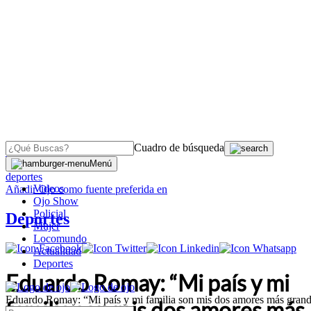
Cuadro de búsqueda
OJO
>
Menú
deportes
Videos
Añadir
Ojo
como fuente preferida en
Ojo Show
Policial
Deportes
Mujer
Locomundo
Actualidad
Deportes
Eduardo Romay: “Mi país y mi
Eduardo Romay: “Mi país y mi familia son mis dos amores más gran
familia son mis dos amores más