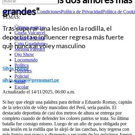
grandes”
ojo.pe
Términos y Condiciones
Política de Privacidad
Política de Cook
TEMAS:
Tras superar una lesión en la rodilla, el
Últimas noticias
Gisela Valcarcel
deportista e influencer regresa más fuerte
Magaly Medina
Cuto Guadalupe
que nunca al vóley masculino
Melissa Paredes
Ojo Show
Locomundo
Política
Silvia Quispe
Deportes
Policial
silvia.quispe@prensmart.pe
Salud
Escolar
Actualizado el 14/11/2025, 06:00 a.m.
Si hay que elegir una palabra para definir a Eduardo Romay, capitán
de la selección de vóley masculino del Perú, sería pasión. El
destacado deportista de casi dos metros de altura se entrega por
completo cuando de defender los colores patrios se trata. Su última
batalla fue consigo mismo. Luego de un año de para obligada por
una lesión en la rodilla que lo alejó de las canchas, hoy regresa con
más fuerza que nunca y dispuesto a ser parte de los próximos Juegos