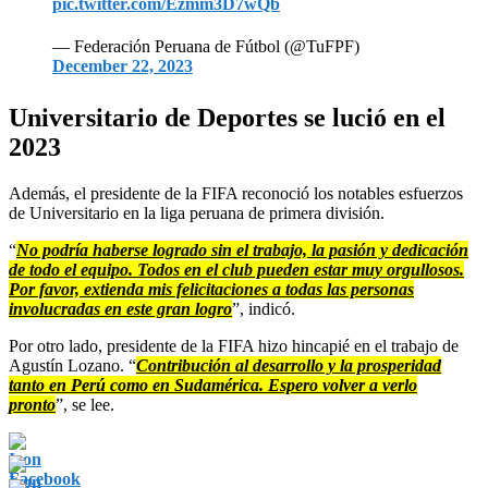
pic.twitter.com/Ezmm3D7wQb
— Federación Peruana de Fútbol (@TuFPF)
December 22, 2023
Universitario de Deportes se lució en el
2023
Además, el presidente de la FIFA reconoció los notables esfuerzos
de Universitario en la liga peruana de primera división.
“
No podría haberse logrado sin el trabajo, la pasión y dedicación
de todo el equipo. Todos en el club pueden estar muy orgullosos.
Por favor, extienda mis felicitaciones a todas las personas
involucradas en este gran logro
”, indicó.
Por otro lado, presidente de la FIFA hizo hincapié en el trabajo de
Agustín Lozano. “
Contribución al desarrollo y la prosperidad
tanto en Perú como en Sudamérica. Espero volver a verlo
pronto
”, se lee.