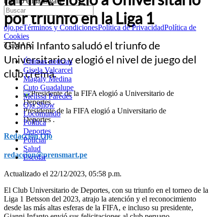
triunfo en la Liga 1
por triunfo en la Liga 1
ojo.pe
Términos y Condiciones
Política de Privacidad
Política de
Cookies
Gianni Infanto saludó el triunfo de
TEMAS:
Universitario y elogió el nivel de juego del
Últimas noticias
Gisela Valcarcel
club crema.
Magaly Medina
Cuto Guadalupe
Melissa Paredes
Ojo Show
Presidente de la FIFA elogió a Universitario de
Locomundo
Deportes .
Política
Deportes
Redacción Ojo
Policial
Salud
redaccion@prensmart.pe
Escolar
Actualizado el 22/12/2023, 05:58 p.m.
El Club Universitario de Deportes, con su triunfo en el torneo de la
Liga 1 Betsson del 2023, atrajo la atención y el reconocimiento
desde las más altas esferas de la FIFA, e incluso su presidente,
Gianni Infanto envió sus felicitaciones al club peruano.