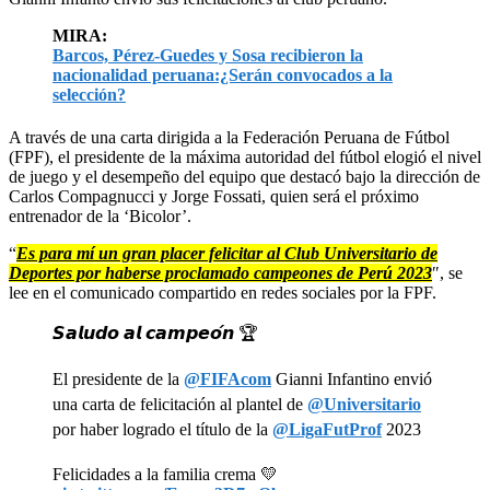
MIRA:
Barcos, Pérez-Guedes y Sosa recibieron la
nacionalidad peruana:¿Serán convocados a la
selección?
A través de una carta dirigida a la Federación Peruana de Fútbol
(FPF), el presidente de la máxima autoridad del fútbol elogió el nivel
de juego y el desempeño del equipo que destacó bajo la dirección de
Carlos Compagnucci y Jorge Fossati, quien será el próximo
entrenador de la ‘Bicolor’.
“
Es para mí un gran placer felicitar al Club Universitario de
Deportes por haberse proclamado campeones de Perú 2023
″, se
lee en el comunicado compartido en redes sociales por la FPF.
𝙎𝙖𝙡𝙪𝙙𝙤 𝙖𝙡 𝙘𝙖𝙢𝙥𝙚𝙤́𝙣 🏆
El presidente de la
@FIFAcom
Gianni Infantino envió
una carta de felicitación al plantel de
@Universitario
por haber logrado el título de la
@LigaFutProf
2023
Felicidades a la familia crema 💛