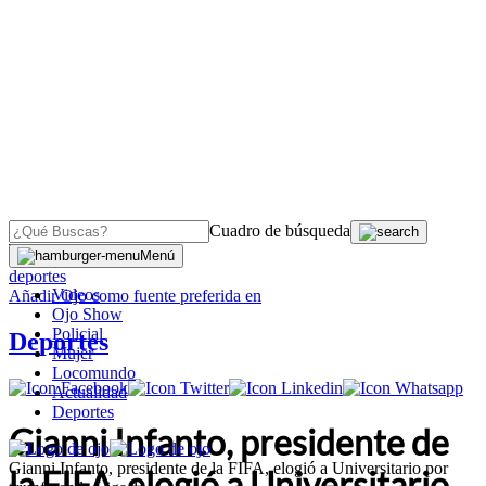
Cuadro de búsqueda
OJO
>
Menú
deportes
Videos
Añadir
Ojo
como fuente preferida en
Ojo Show
Policial
Deportes
Mujer
Locomundo
Actualidad
Deportes
Gianni Infanto, presidente de
Gianni Infanto, presidente de la FIFA, elogió a Universitario por
la FIFA, elogió a Universitario