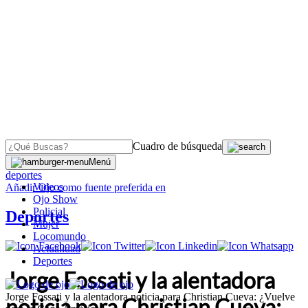
Cuadro de búsqueda
OJO
>
Menú
deportes
Videos
Añadir
Ojo
como fuente preferida en
Ojo Show
Policial
Deportes
Mujer
Locomundo
Actualidad
Deportes
Jorge Fossati y la alentadora
Jorge Fossati y la alentadora noticia para Christian Cueva: ¿Vuelve
noticia para Christian Cueva: