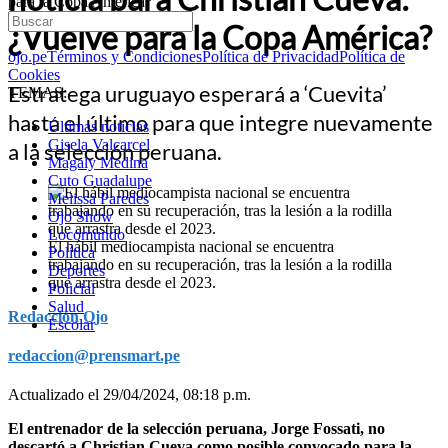
para la Copa América?
¿Vuelve para la Copa América?
ojo.pe
Términos y Condiciones
Política de Privacidad
Política de
Cookies
Estratega uruguayo esperará a ‘Cuevita’
TEMAS:
hasta el último para que integre nuevamente
Últimas noticias
Gisela Valcarcel
a la selección peruana.
Magaly Medina
Cuto Guadalupe
Melissa Paredes
Ojo Show
Locomundo
El hábil mediocampista nacional se encuentra
Política
trabajando en su recuperación, tras la lesión a la rodilla
Deportes
que arrastra desde el 2023.
Policial
Salud
Redacción Ojo
Escolar
redaccion@prensmart.pe
Actualizado el 29/04/2024, 08:18 p.m.
El entrenador de la selección peruana, Jorge Fossati, no
descartó a Christian Cueva como posible convocado para la