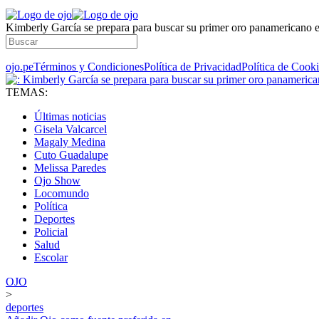
Kimberly García se prepara para buscar su primer oro panamericano 
ojo.pe
Términos y Condiciones
Política de Privacidad
Política de Cook
TEMAS:
Últimas noticias
Gisela Valcarcel
Magaly Medina
Cuto Guadalupe
Melissa Paredes
Ojo Show
Locomundo
Política
Deportes
Policial
Salud
Escolar
OJO
>
deportes