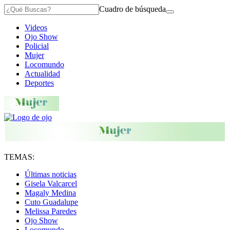
Cuadro de búsqueda
Videos
Ojo Show
Policial
Mujer
Locomundo
Actualidad
Deportes
TEMAS:
Últimas noticias
Gisela Valcarcel
Magaly Medina
Cuto Guadalupe
Melissa Paredes
Ojo Show
Locomundo