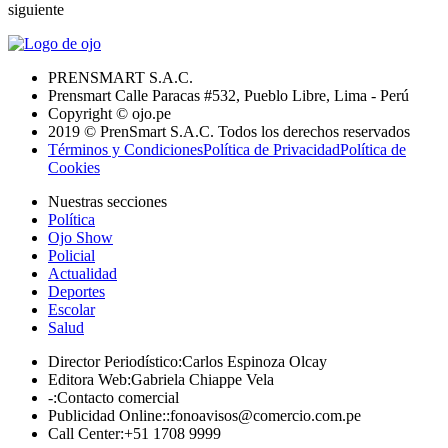
siguiente
PRENSMART S.A.C.
Prensmart Calle Paracas #532, Pueblo Libre, Lima - Perú
Copyright © ojo.pe
2019 © PrenSmart S.A.C. Todos los derechos reservados
Términos y Condiciones
Política de Privacidad
Política de
Cookies
Nuestras secciones
Política
Ojo Show
Policial
Actualidad
Deportes
Escolar
Salud
Director Periodístico
:
Carlos Espinoza Olcay
Editora Web
:
Gabriela Chiappe Vela
-
:
Contacto comercial
Publicidad Online:
:
fonoavisos@comercio.com.pe
Call Center
:
+51 1708 9999