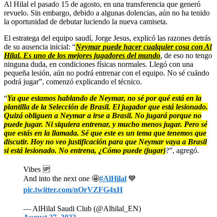
Al Hilal el pasado 15 de agosto, en una transferencia que generó
revuelo. Sin embargo, debido a algunas dolencias, aún no ha tenido
la oportunidad de debutar luciendo la nueva camiseta.
El estratega del equipo saudí, Jorge Jesus, explicó las razones detrás
de su ausencia inicial: “
Neymar puede hacer cualquier cosa con Al
Hilal. Es uno de los mejores jugadores del mundo
, de eso no tengo
ninguna duda, en condiciones físicas normales. Llegó con una
pequeña lesión, aún no podrá entrenar con el equipo. No sé cuándo
podrá jugar”, comenzó explicando el técnico.
“
Ya que estamos hablando de Neymar, no sé por qué está en la
plantilla de la Selección de Brasil. El jugador que está lesionado.
Quizá obliguen a Neymar a irse a Brasil. No jugará porque no
puede jugar. Ni siquiera entrenar, y mucho menos jugar. Pero sé
que estás en la llamada. Sé que este es un tema que tenemos que
discutir. Hoy no veo justificación para que Neymar vaya a Brasil
si está lesionado. No entrena, ¿Cómo puede (jugar)
?”, agregó.
Vibes 🆙
And into the next one 🤩
#AlHilal
💙
pic.twitter.com/nOrVZFG4xH
— AlHilal Saudi Club (@Alhilal_EN)