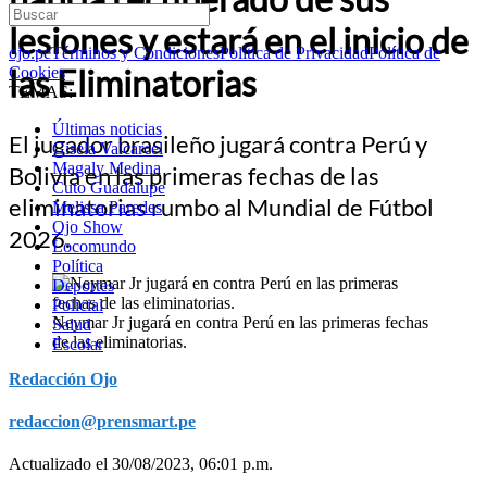
lesiones y estará en el inicio de
ojo.pe
Términos y Condiciones
Política de Privacidad
Política de
las Eliminatorias
Cookies
TEMAS:
Últimas noticias
El jugador brasileño jugará contra Perú y
Gisela Valcarcel
Magaly Medina
Bolivia en las primeras fechas de las
Cuto Guadalupe
eliminatorias rumbo al Mundial de Fútbol
Melissa Paredes
Ojo Show
2026.
Locomundo
Política
Deportes
Policial
Neymar Jr jugará en contra Perú en las primeras fechas
Salud
de las eliminatorias.
Escolar
Redacción Ojo
redaccion@prensmart.pe
Actualizado el 30/08/2023, 06:01 p.m.