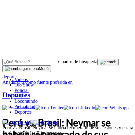
Cuadro de búsqueda
OJO
Menú
>
deportes
Videos
Añadir
Ojo
como fuente preferida en
Ojo Show
Policial
Deportes
Mujer
Locomundo
Actualidad
Deportes
Perú vs. Brasil: Neymar se
Perú vs. Brasil: Neymar se habría recuperado de sus lesiones y estará
habría recuperado de sus
en el inicio de las Eliminatorias