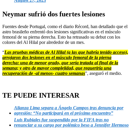
August 27, 2023
Neymar sufrió dos fuertes lesiones
Fuentes desde Portugal, como el diario Récord, han detallado que el
astro brasileño enfrentó dos lesiones significativas en el músculo
femoral de su pierna derecha. Esto ha retrasado su debut con los
colores del Al Hilal por alrededor de un mes.
“
Las pruebas médicas de Al Hilal (a las que habría tenido acceso),
arrojaron dos lesiones en el músculo femoral de la pierna
derecha: una de menor grado, que sería tratada al final de la
semana; y otro de mayor complejidad, que requeriría una
recuperación de -al menos- cuatro semanas
”, aseguró el medio.
TE PUEDE INTERESAR
Alianza Lima separa a Ángelo Campos tras denuncia por
agresión: “No participará en el próximo encuentro”
Luis Rubiales fue suspendido por la FIFA tras no
renunciar a su cargo por polémico beso a Jennifer Hermoso