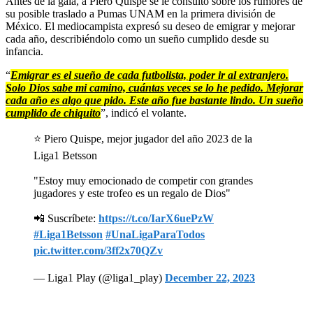
Antes de la gala, a Piero Quispe se le consultó sobre los rumores de
su posible traslado a Pumas UNAM en la primera división de
México. El mediocampista expresó su deseo de emigrar y mejorar
cada año, describiéndolo como un sueño cumplido desde su
infancia.
“
Emigrar es el sueño de cada futbolista, poder ir al extranjero.
Solo Dios sabe mi camino, cuántas veces se lo he pedido. Mejorar
cada año es algo que pido. Este año fue bastante lindo. Un sueño
cumplido de chiquito
”, indicó el volante.
⭐ Piero Quispe, mejor jugador del año 2023 de la
Liga1 Betsson
"Estoy muy emocionado de competir con grandes
jugadores y este trofeo es un regalo de Dios"
📲 Suscríbete:
https://t.co/IarX6uePzW
#Liga1Betsson
#UnaLigaParaTodos
pic.twitter.com/3ff2x70QZv
— Liga1 Play (@liga1_play)
December 22, 2023