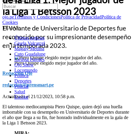
Betsson 2023
la Liga 1 Betsson 2023
ojo.pe
Términos y Condiciones
Política de Privacidad
Política de
Cookies
El volante de Universitario de Deportes fue
TEMAS:
reconocido por su impresionante desempeño
Últimas noticias
Gisela Valcarcel
en la temporada 2023.
Magaly Medina
Cuto Guadalupe
Melissa Paredes
Piero Quispe elegido mejor jugador del año.
Ojo Show
Locomundo
Redacción Ojo
Política
Deportes
redaccion@prensmart.pe
Policial
Salud
Actualizado el 21/12/2023, 10:58 p.m.
Escolar
El talentoso mediocampista Piero Quispe, quien dejó una huella
imborrable con su desempeño en Universitario de Deportes durante
el año que llega a su fin, fue honrado individualmente en la gala de
la Liga 1 Betsson 2023.
MIRA: