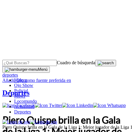
Cuadro de búsqueda
OJO
>
Menú
deportes
Videos
Añadir
Ojo
como fuente preferida en
Ojo Show
Policial
Deportes
Mujer
Locomundo
Actualidad
Deportes
Piero Quispe brilla en la Gala
Piero Quispe brilla en la Gala de la Liga 1: Mejor jugador de la Liga 
de la Liga 1: Mejor jugador de