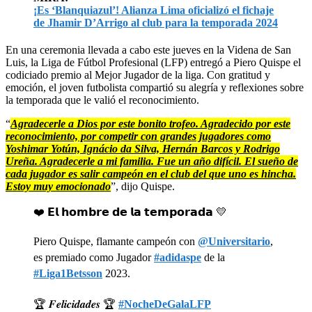
¡Es ‘Blanquiazul’! Alianza Lima oficializó el fichaje
de Jhamir D’Arrigo al club para la temporada 2024
En una ceremonia llevada a cabo este jueves en la Videna de San
Luis, la Liga de Fútbol Profesional (LFP) entregó a Piero Quispe el
codiciado premio al Mejor Jugador de la liga. Con gratitud y
emoción, el joven futbolista compartió su alegría y reflexiones sobre
la temporada que le valió el reconocimiento.
“
Agradecerle a Dios por este bonito trofeo. Agradecido por este
reconocimiento, por competir con grandes jugadores como
Yoshimar Yotún, Ignácio da Silva, Hernán Barcos y Rodrigo
Ureña. Agradecerle a mi familia. Fue un año difícil. El sueño de
cada jugador es salir campeón en el club del que uno es hincha.
Estoy muy emocionado
”, dijo Quispe.
❤️ 𝗘𝗹 𝗵𝗼𝗺𝗯𝗿𝗲 𝗱𝗲 𝗹𝗮 𝘁𝗲𝗺𝗽𝗼𝗿𝗮𝗱𝗮 💛
Piero Quispe, flamante campeón con
@Universitario
,
es premiado como Jugador
#adidaspe
de la
#Liga1Betsson
2023.
🏆 𝑭𝒆𝒍𝒊𝒄𝒊𝒅𝒂𝒅𝒆𝒔 🏆
#NocheDeGalaLFP