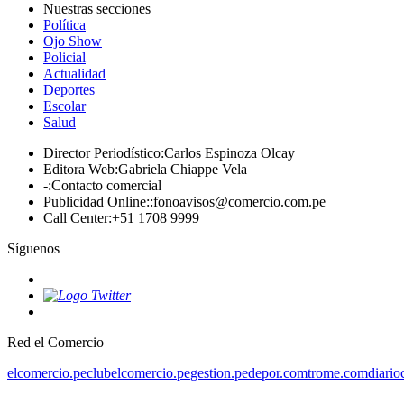
Nuestras secciones
Política
Ojo Show
Policial
Actualidad
Deportes
Escolar
Salud
Director Periodístico
:
Carlos Espinoza Olcay
Editora Web
:
Gabriela Chiappe Vela
-
:
Contacto comercial
Publicidad Online:
:
fonoavisos@comercio.com.pe
Call Center
:
+51 1708 9999
Síguenos
Red el Comercio
elcomercio.pe
clubelcomercio.pe
gestion.pe
depor.com
trome.com
diario