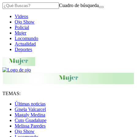
Cuadro de búsqueda
Videos
Ojo Show
Policial
Mujer
Locomundo
Actualidad
Deportes
TEMAS:
Últimas noticias
Gisela Valcarcel
Magaly Medina
Cuto Guadalupe
Melissa Paredes
Ojo Show
Locomundo