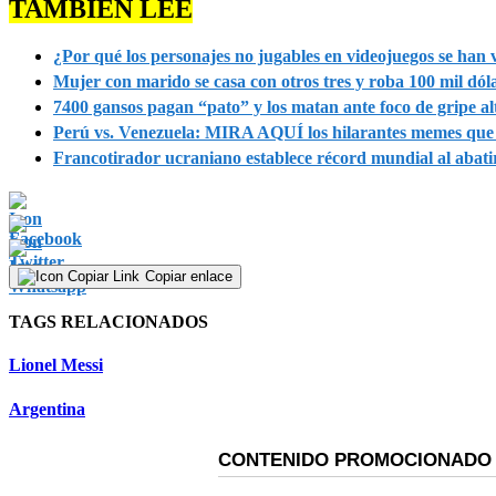
TAMBIÉN LEE
¿Por qué los personajes no jugables en videojuegos se han
Mujer con marido se casa con otros tres y roba 100 mil dóla
7400 gansos pagan “pato” y los matan ante foco de gripe a
Perú vs. Venezuela: MIRA AQUÍ los hilarantes memes que es
Francotirador ucraniano establece récord mundial al abatir
Copiar enlace
TAGS RELACIONADOS
Lionel Messi
Argentina