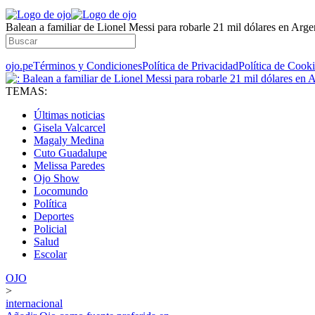
Balean a familiar de Lionel Messi para robarle 21 mil dólares en Arge
ojo.pe
Términos y Condiciones
Política de Privacidad
Política de Cook
TEMAS:
Últimas noticias
Gisela Valcarcel
Magaly Medina
Cuto Guadalupe
Melissa Paredes
Ojo Show
Locomundo
Política
Deportes
Policial
Salud
Escolar
OJO
>
internacional