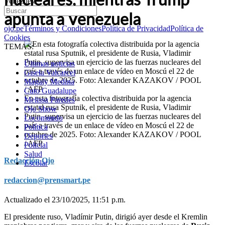
Venezuela
apunta a Venezuela
ojo.pe
Términos y Condiciones
Política de Privacidad
Política de
Cookies
TEMAS:
Últimas noticias
Gisela Valcarcel
Magaly Medina
Cuto Guadalupe
En esta fotografía colectiva distribuida por la agencia
Melissa Paredes
estatal rusa Sputnik, el presidente de Rusia, Vladimir
Ojo Show
Putin, supervisa un ejercicio de las fuerzas nucleares del
Locomundo
país a través de un enlace de vídeo en Moscú el 22 de
Política
octubre de 2025. Foto: Alexander KAZAKOV / POOL
Deportes
/ AFP
Policial
Salud
Redacción Ojo
Escolar
redaccion@prensmart.pe
Actualizado el 23/10/2025, 11:51 p.m.
El presidente ruso, Vladímir Putin, dirigió ayer desde el Kremlin