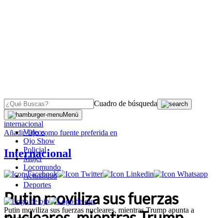
Cuadro de búsqueda
OJO
>
Menú
internacional
Videos
Añadir
Ojo
como fuente preferida en
Ojo Show
Policial
Internacional
Mujer
Locomundo
Actualidad
Deportes
Putin moviliza sus fuerzas
Putin moviliza sus fuerzas nucleares, mientras Trump apunta a
nucleares, mientras Trump