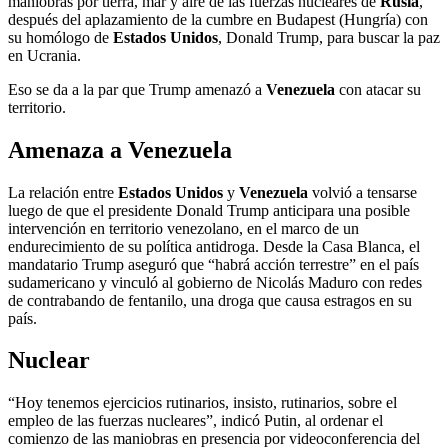
maniobras por tierra, mar y aire de las fuerzas nucleares de
Rusia
,
después del aplazamiento de la cumbre en Budapest (Hungría) con
su homólogo de
Estados Unidos
, Donald Trump, para buscar la paz
en Ucrania.
Eso se da a la par que Trump amenazó a
Venezuela
con atacar su
territorio.
Amenaza a Venezuela
La relación entre
Estados Unidos
y
Venezuela
volvió a tensarse
luego de que el presidente Donald Trump anticipara una posible
intervención en territorio venezolano, en el marco de un
endurecimiento de su política antidroga. Desde la Casa Blanca, el
mandatario Trump aseguró que “habrá acción terrestre” en el país
sudamericano y vinculó al gobierno de Nicolás Maduro con redes
de contrabando de fentanilo, una droga que causa estragos en su
país.
Nuclear
“Hoy tenemos ejercicios rutinarios, insisto, rutinarios, sobre el
empleo de las fuerzas nucleares”, indicó Putin, al ordenar el
comienzo de las maniobras en presencia por videoconferencia del