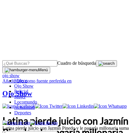
Cuadro de búsqueda
OJO
>
Menú
ojo show
Videos
Añadir
Ojo
como fuente preferida en
Ojo Show
Policial
Ojo Show
Mujer
Locomundo
Actualidad
Deportes
Latina pierde juicio con Jazmín
Latina pierde juicio con Jazmín Pinedo y le pagaría millonaria suma
Pinedo y le pagaría millonaria