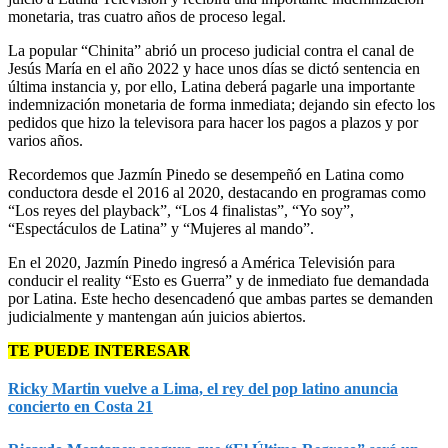
monetaria, tras cuatro años de proceso legal.
La popular “Chinita” abrió un proceso judicial contra el canal de
Jesús María en el año 2022 y hace unos días se dictó sentencia en
última instancia y, por ello, Latina deberá pagarle una importante
indemnización monetaria de forma inmediata; dejando sin efecto los
pedidos que hizo la televisora para hacer los pagos a plazos y por
varios años.
Recordemos que Jazmín Pinedo se desempeñó en Latina como
conductora desde el 2016 al 2020, destacando en programas como
“Los reyes del playback”, “Los 4 finalistas”, “Yo soy”,
“Espectáculos de Latina” y “Mujeres al mando”.
En el 2020, Jazmín Pinedo ingresó a América Televisión para
conducir el reality “Esto es Guerra” y de inmediato fue demandada
por Latina. Este hecho desencadenó que ambas partes se demanden
judicialmente y mantengan aún juicios abiertos.
TE PUEDE INTERESAR
Ricky Martin vuelve a Lima, el rey del pop latino anuncia
concierto en Costa 21