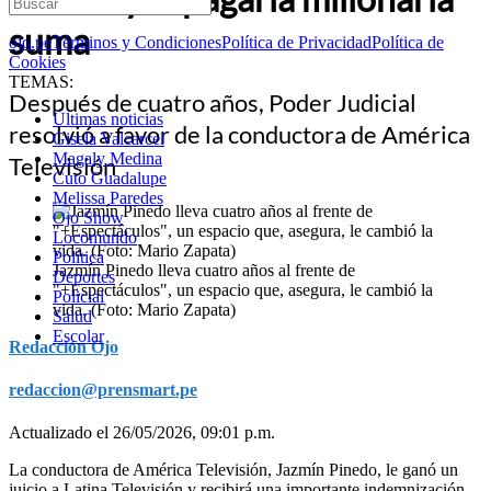
suma
ojo.pe
Términos y Condiciones
Política de Privacidad
Política de
Cookies
TEMAS:
Después de cuatro años, Poder Judicial
Últimas noticias
resolvió a favor de la conductora de América
Gisela Valcarcel
Magaly Medina
Televisión
Cuto Guadalupe
Melissa Paredes
Ojo Show
Locomundo
Política
Jazmín Pinedo lleva cuatro años al frente de
Deportes
"+Espectáculos", un espacio que, asegura, le cambió la
Policial
vida. (Foto: Mario Zapata)
Salud
Escolar
Redacción Ojo
redaccion@prensmart.pe
Actualizado el 26/05/2026, 09:01 p.m.
La conductora de América Televisión, Jazmín Pinedo, le ganó un
juicio a Latina Televisión y recibirá una importante indemnización