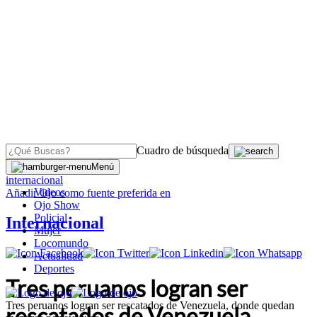
Cuadro de búsqueda
OJO
>
Menú
internacional
Videos
Añadir
Ojo
como fuente preferida en
Ojo Show
Policial
Internacional
Mujer
Locomundo
Actualidad
Deportes
Tres peruanos logran ser
Tres peruanos logran ser rescatados de Venezuela, donde quedan
rescatados de Venezuela,