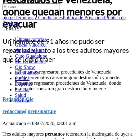
menores por evacuar
donde quedan menores por
ojo.pe
Términos y Condiciones
Política de Privacidad
Política de
evacuar
Cookies
TEMAS:
Últimas noticias
Un hombre de 91 años no pudo ser
Gisela Valcarcel
repatriado junto a los tres adultos mayores
Magaly Medina
Cuto Guadalupe
que se logró traer
Melissa Paredes
Ojo Show
Locomundo
Política
Peruanos regresaron procedentes de Venezuela, donde
Deportes
terremotos causaron gran destrucción y muerte.
Policial
Salud
Redacción Ojo
Escolar
redaccion@prensmart.pe
Actualizado el 08/07/2026, 08:01 a.m.
Tres adultos mayores
peruanos
retornaron la madrugada de ayer a