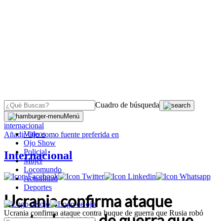
Cuadro de búsqueda
OJO
>
Menú
internacional
Videos
Añadir
Ojo
como fuente preferida en
Ojo Show
Policial
Internacional
Mujer
Locomundo
Actualidad
Deportes
Ucrania confirma ataque
Ucrania confirma ataque contra buque de guerra que Rusia robó
contra buque de guerra que