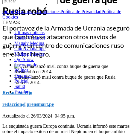
Rusia robó
ojo.pe
Términos y Condiciones
Política de Privacidad
Política de
Cookies
TEMAS:
El portavoz de la Armada de Ucrania aseguró
Últimas noticias
que también se atacaron otros navíos de
Gisela Valcarcel
Magaly Medina
guerra y un centro de comunicaciones ruso
Cuto Guadalupe
en el Mar Negro.
Melissa Paredes
Ojo Show
Locomundo
Política
Deportes
Ucrania lanzó misil contra buque de guerra que Rusia
Policial
robó en 2014.
Salud
Escolar
Redacción Ojo
redaccion@prensmart.pe
Actualizado el 26/03/2024, 04:05 p.m.
La enquistada guerra Europa continúa. Ucrania informó este martes
sobre el impacto exitoso de un misil Neptuno en el buque anfibio