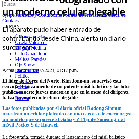
un moderno celular plegable
ojo.pe
Términos y Condiciones
Política de Privacidad
Política de
Cookies
TEMAS:
El aparato pudo haber entrado de
contrabando desde China, alerta un diario
Últimas noticias
Gisela Valcarcel
surcoreano
Magaly Medina
Cuto Guadalupe
Melissa Paredes
Ojo Show
Actualizado el 13/07/2023, 01:17 p.m.
Locomundo
Política
El líder de Corea del Norte, Kim Jong-un, supervisó esta
Deportes
semana el lanzamiento de un potente misil balístico y las fotos
Policial
publicadas este jueves muestran que en la mesa del dirigente
Salud
había un moderno teléfono plegable.
Escolar
Las fotos publicadas por el diario oficial Rodong Sinmun
muestran un celular plateado con una carcasa de cuero negra,
un modelo que se parece al Galaxy Z Flip de Samsung y al
móvil Pocket S de Huawei.
La fotografía, tomada durante el lanzamiento del misil balístico