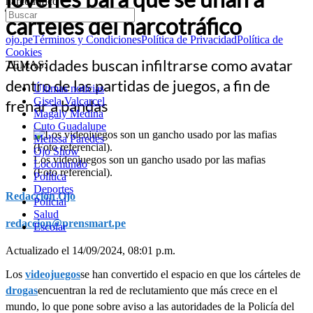
narcotráfico
cárteles del narcotráfico
ojo.pe
Términos y Condiciones
Política de Privacidad
Política de
Cookies
Autoridades buscan infiltrarse como avatar
TEMAS:
dentro de las partidas de juegos, a fin de
Últimas noticias
Gisela Valcarcel
frenar a bandas
Magaly Medina
Cuto Guadalupe
Melissa Paredes
Ojo Show
Los videojuegos son un gancho usado por las mafias
Locomundo
(Foto referencial).
Política
Deportes
Redacción Ojo
Policial
Salud
redaccion@prensmart.pe
Escolar
Actualizado el 14/09/2024, 08:01 p.m.
Los
videojuegos
se han convertido el espacio en que los cárteles de
drogas
encuentran la red de reclutamiento que más crece en el
mundo, lo que pone sobre aviso a las autoridades de la Policía del