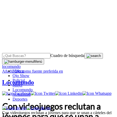
Cuadro de búsqueda
OJO
>
Menú
locomundo
Videos
Añadir
Ojo
como fuente preferida en
Ojo Show
Policial
Locomundo
Mujer
Locomundo
Actualidad
Deportes
Con videojuegos reclutan a
Con videojuegos reclutan a jóvenes para que se unan a cárteles del
jóvenes para que se unan a