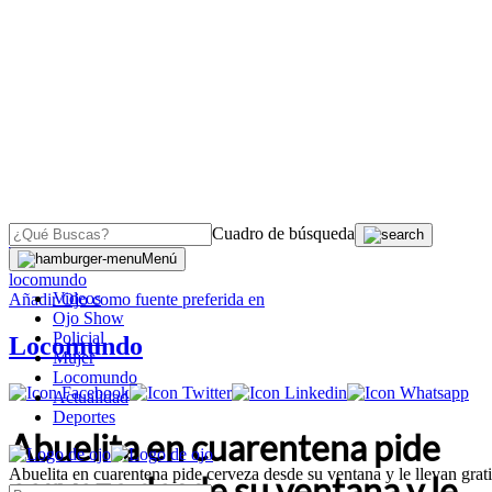
Cuadro de búsqueda
OJO
>
Menú
locomundo
Videos
Añadir
Ojo
como fuente preferida en
Ojo Show
Policial
Locomundo
Mujer
Locomundo
Actualidad
Deportes
Abuelita en cuarentena pide
Abuelita en cuarentena pide cerveza desde su ventana y le llevan gra
cerveza desde su ventana y le