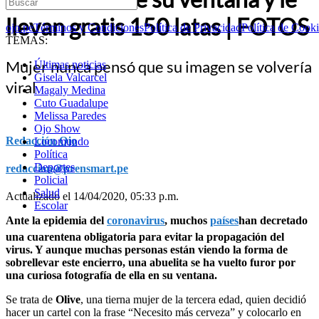
llevan gratis 150 latas | FOTOS
ojo.pe
Términos y Condiciones
Política de Privacidad
Política de Cook
TEMAS:
Mujer nunca pensó que su imagen se volvería
Últimas noticias
Gisela Valcarcel
viral
Magaly Medina
Cuto Guadalupe
Melissa Paredes
Ojo Show
Redacción Ojo
Locomundo
Política
Deportes
redaccion@prensmart.pe
Policial
Salud
Actualizado el 14/04/2020, 05:33 p.m.
Escolar
Ante la epidemia del
coronavirus
, muchos
países
han decretado
una cuarentena obligatoria para evitar la propagación del
virus. Y aunque muchas personas están viendo la forma de
sobrellevar este encierro, una abuelita se ha vuelto furor por
una curiosa fotografía de ella en su ventana.
Se trata de
Olive
, una tierna mujer de la tercera edad, quien decidió
hacer un cartel con la frase “Necesito más cerveza” y colocarlo en