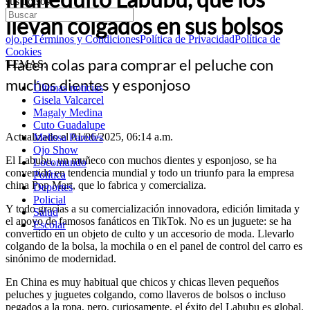
sus bolsos
llevan colgados en sus bolsos
ojo.pe
Términos y Condiciones
Política de Privacidad
Política de
Cookies
Hacen colas para comprar el peluche con
TEMAS:
muchos dientes y esponjoso
Últimas noticias
Gisela Valcarcel
Magaly Medina
Cuto Guadalupe
Actualizado el 01/06/2025, 06:14 a.m.
Melissa Paredes
Ojo Show
El Labubu, un muñeco con muchos dientes y esponjoso, se ha
Locomundo
convertido en tendencia mundial y todo un triunfo para la empresa
Política
china Pop Mart, que lo fabrica y comercializa.
Deportes
Policial
Y todo gracias a su comercialización innovadora, edición limitada y
Salud
el apoyo de famosos fanáticos en TikTok. No es un juguete: se ha
Escolar
convertido en un objeto de culto y un accesorio de moda. Llevarlo
colgando de la bolsa, la mochila o en el panel de control del carro es
sinónimo de modernidad.
En China es muy habitual que chicos y chicas lleven pequeños
peluches y juguetes colgando, como llaveros de bolsos o incluso
pegados a la ropa, pero, curiosamente, el éxito del Labubu es global.