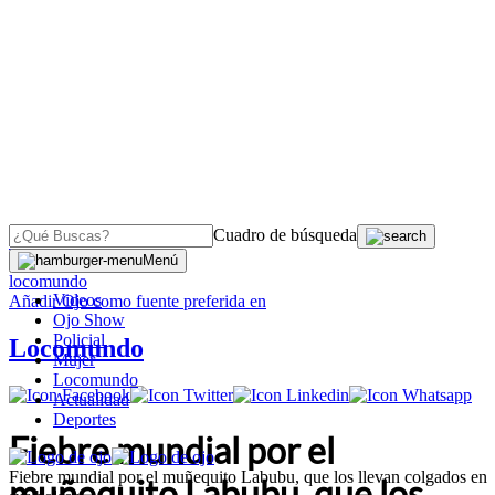
Cuadro de búsqueda
OJO
>
Menú
locomundo
Videos
Añadir
Ojo
como fuente preferida en
Ojo Show
Policial
Locomundo
Mujer
Locomundo
Actualidad
Deportes
Fiebre mundial por el
Fiebre mundial por el muñequito Labubu, que los llevan colgados en
muñequito Labubu, que los